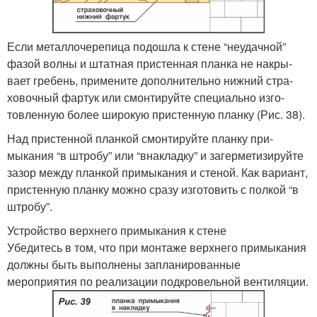
Если металлочерепица подошла к стене “неудачной”
фазой волны и штатная пристенная планка не накры­
вает гребень, примените дополнительно нижний стра­
ховочный фартук или смонтируйте специально изго­
товленную более широкую пристенную планку (Рис. 38).
Над пристенной планкой смонтируйте планку при­
мыкания “в штробу” или “вна­кладку” и загерметизируйте
зазор между планкой примыкания и стеной. Как вариант,
пристенную планку можно сразу изготовить с полкой “в
штробу”.
Устройство верхнего примыкания к стене
Убедитесь в том, что при монтаже верх­него примыкания
должны быть выполнены запланирован­ные
мероприятия по реализации подкровельной вентиляции.