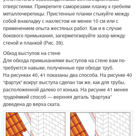
отверстиями. Прикрепите саморезами планку к гребням
металлочере­пицы. Пристенные планки стыкуйте меж­ду
собой внакладку с нахлестом не менее 10 см или с
применением опыта жестяных работ. Как и в случае
бокового примыкания, загерметизируйте зазор между
стеной и планкой (Рис. 39).
Обход выступов на стене
Для обхода примыканиями выступов на стене вам по­
требуются навыки, полученные при обходе труб.
На рисунках 40, 41 показаны два способа. На ри­сунке 40
“фартук” вокруг выступа сделан так же, как для трубы,
расположенной далеко от конька. На рисунке 41 менее
трудоёмкий способ — верхняя деталь “фартука”
доведена до верха ската.