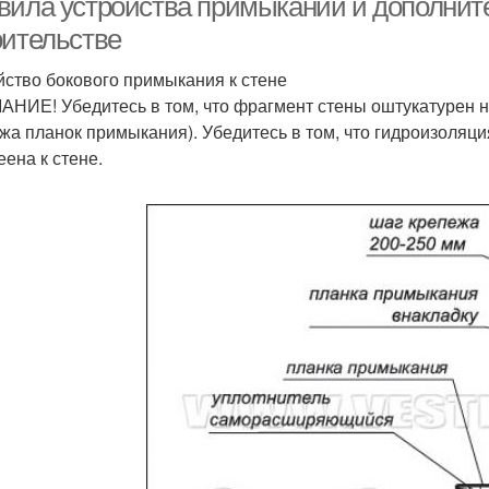
вила устройства примыканий и дополнит
оительстве
йство бокового примыкания к стене
НИЕ! Убедитесь в том, что фрагмент стены оштукатурен н
жа планок примыкания). Убедитесь в том, что гидроизоляци
еена к стене.