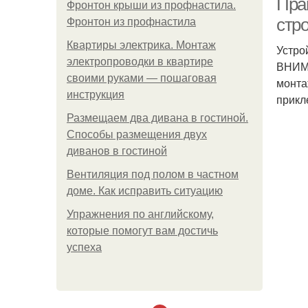
Пра
Фронтон крыши из профнастила.
стр
Фронтон из профнастила
Квартиры электрика. Монтаж
Устро
электропроводки в квартире
ВНИМА
своими руками — пошаговая
монта
инструкция
прикл
Размещаем два дивана в гостиной.
Способы размещения двух
диванов в гостиной
Вентиляция под полом в частном
доме. Как исправить ситуацию
Упражнения по английскому,
которые помогут вам достичь
успеха