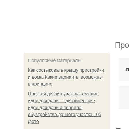
Про
Популярные материалы
П
Как состыковать крышу пристройки
и дома. Какие варианты возможны
в принципе
Простой дизайн участка. Лучшие
идеи для дачи — дизайнерские
идеи для дачи и правила
обустройства дачного участка 105
фото