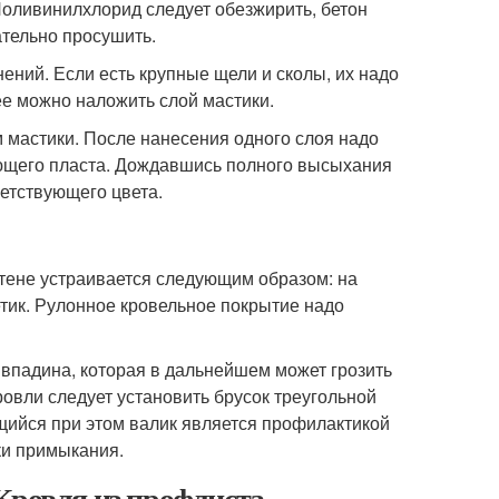
оливинилхлорид следует обезжирить, бетон
ательно просушить.
ений. Если есть крупные щели и сколы, их надо
ее можно наложить слой мастики.
 мастики. После нанесения одного слоя надо
ующего пласта. Дождавшись полного высыхания
ветствующего цвета.
тене устраивается следующим образом: на
етик. Рулонное кровельное покрытие надо
 впадина, которая в дальнейшем может грозить
ровли следует установить брусок треугольной
ийся при этом валик является профилактикой
ки примыкания.
Кровля из профлиста