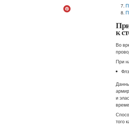
П
П
При
к ст
Во вр
прово
При н
Фл
Данны
армир
и эла
време
Спосо
того 