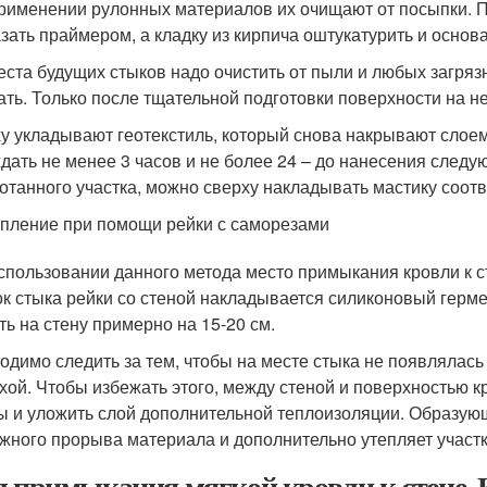
рименении рулонных материалов их очищают от посыпки. П
зать праймером, а кладку из кирпича оштукатурить и основ
еста будущих стыков надо очистить от пыли и любых загрязн
ать. Только после тщательной подготовки поверхности на н
у укладывают геотекстиль, который снова накрывают слоем
дать не менее 3 часов и не более 24 – до нанесения след
отанного участка, можно сверху накладывать мастику соот
пление при помощи рейки с саморезами
спользовании данного метода место примыкания кровли к с
ок стыка рейки со стеной накладывается силиконовый герм
ть на стену примерно на 15-20 см.
одимо следить за тем, чтобы на месте стыка не появлялась
хой. Чтобы избежать этого, между стеной и поверхностью к
 и уложить слой дополнительной теплоизоляции. Образующ
жного прорыва материала и дополнительно утепляет участ
л примыкания мягкой кровли к стене. 