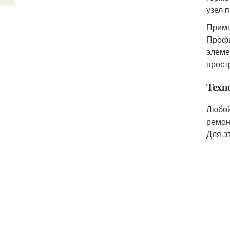
узел 
Примы
Профи
элеме
прост
Техн
Любой
ремон
Для э