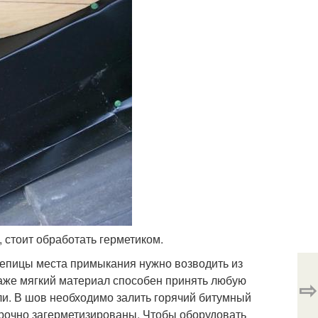
, стоит обработать герметиком.
репицы места примыкания нужно возводить из
аже мягкий материал способен принять любую
⇨
ли. В шов необходимо залить горячий битумный
т прочно загерметизированы. Чтобы оборудовать