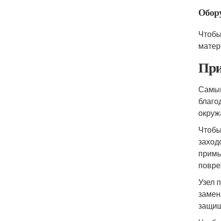
Обору
Чтобы
матер
При
Самым
благо
окруж
Чтобы
заход
примы
повре
Узел 
замен
защищ