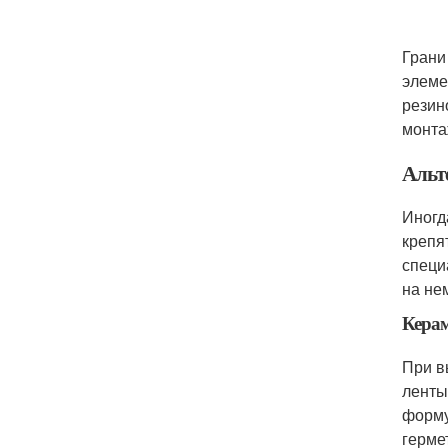
Грани
элеме
резин
монта
Альт
Иногд
крепя
специ
на не
Керам
При в
ленты
форму
герме