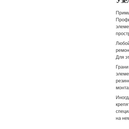
Примы
Профи
элеме
прост
Любой
ремон
Для э
Грани
элеме
резин
монта
Иногд
крепя
специ
на не