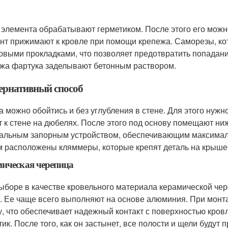
 элемента обрабатывают герметиком. После этого его можн
нт прижимают к кровле при помощи крепежа. Саморезы, к
овыми прокладками, что позволяет предотвратить попадани
жа фартука заделывают бетонным раствором.
ернативный способ
а можно обойтись и без углубления в стене. Для этого нужн
т к стене на дюбелях. После этого под основу помещают ни
альным запорным устройством, обеспечивающим максималь
м расположены кляммеры, которые крепят деталь на крыше
ическая черепица
ыборе в качестве кровельного материала керамической че
. Ее чаще всего выполняют на основе алюминия. При монт
, что обеспечивает надежный контакт с поверхностью кров
тик. После того, как он застынет, все полости и щели будут