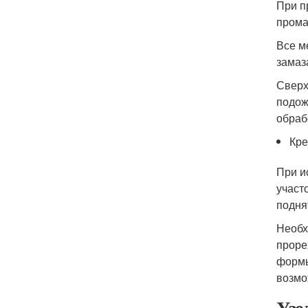
При п
прома
Все м
замаз
Сверх
подож
обраб
Кре
При и
участ
подня
Необх
проре
формы
возмо
Узе