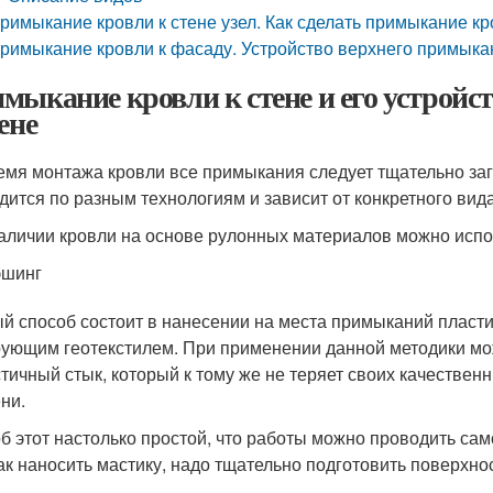
римыкание кровли к стене узел. Как сделать примыкание кр
римыкание кровли к фасаду. Устройство верхнего примыкан
мыкание кровли к стене и его устройс
ене
емя монтажа кровли все примыкания следует тщательно за
дится по разным технологиям и зависит от конкретного вид
аличии кровли на основе рулонных материалов можно испо
эшинг
й способ состоит в нанесении на места примыканий пласти
ующим геотекстилем. При применении данной методики мо
стичный стык, который к тому же не теряет своих качествен
ни.
б этот настолько простой, что работы можно проводить са
как наносить мастику, надо тщательно подготовить поверхнос