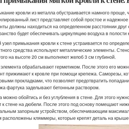
кание кровли из металла обустраивается намного проще, ч
лированный лист представляет собой простое и надежное 
нты должны находиться на определенном расстоянии друг о
ранство будет обеспечивать циркуляцию воздуха в полости
 узел примыкания кровли к стене устраивается по определе
тного средства используют металлические элементы. Стен
того на высоте 20 см выполняют желоб 3 см глубиной.
 элемента обрабатывают герметиком. После этого его можн
нт прижимают к кровле при помощи крепежа. Саморезы, к
овыми прокладками, что позволяет предотвратить попадани
жа фартука заделывают бетонным раствором.
а можно обойтись и без углубления в стене. Для этого нужн
т к стене на дюбели. После этого под основу помещают ниж
альным запорным устройством, обеспечивающим максималь
м расположены кляммеры, которые крепят деталь на крыше