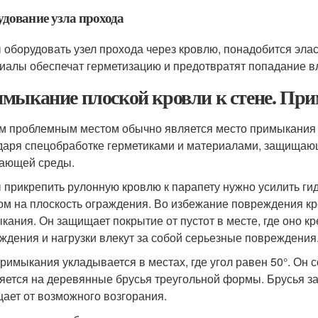
дование узла прохода
 оборудовать узел прохода через кровлю, понадобится элас
иалы обеспечат герметизацию и предотвратят попадание вл
мыкание плоской кровли к стене. При
 проблемным местом обычно является место примыкания к
даря спецобработке герметиками и материалами, защищающ
ающей среды.
 прикрепить рулонную кровлю к парапету нужно усилить ги
ом на плоскость ограждения. Во избежание повреждения кр
кания. Он защищает покрытие от пустот в месте, где оно к
ждения и нагрузки влекут за собой серьезные повреждения
примыкания укладывается в местах, где угол равен 50°. Он 
яется на деревянные брусья треугольной формы. Брусья з
ает от возможного возгорания.