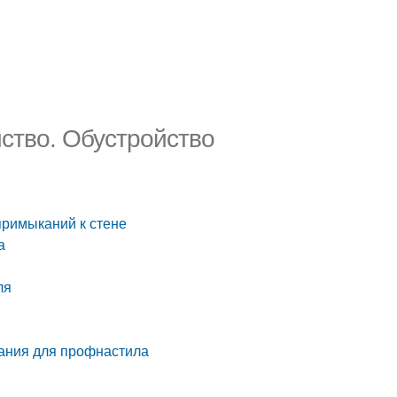
йство. Обустройство
примыканий к стене
а
ля
кания для профнастила