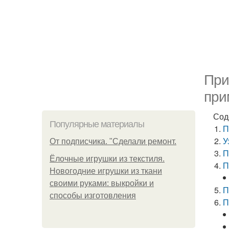
При
при
Сод
Популярные материалы
П
У
От подписчика. "Сделали ремонт.
П
Ёлочные игрушки из текстиля.
П
Новогодние игрушки из ткани
своими руками: выкройки и
П
способы изготовления
П