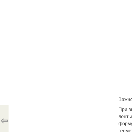
Важно
При в
ленты
⇦
форму
герме