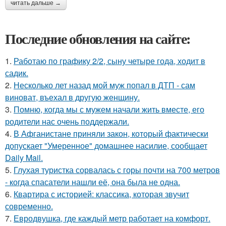
читать дальше →
Последние обновления на сайте:
1.
Работаю по графику 2/2, сыну четыре года, ходит в
садик.
2.
Несколько лет назад мой муж попал в ДТП - сам
виноват, въехал в другую женщину.
3.
Помню, когда мы с мужем начали жить вместе, его
родители нас очень поддержали.
4.
В Афганистане приняли закон, который фактически
допускает "Умеренное" домашнее насилие, сообщает
Daily Mail.
5.
Глухая туристка сорвалась с горы почти на 700 метров
- когда спасатели нашли её, она была не одна.
6.
Квартира с историей: классика, которая звучит
современно.
7.
Евродвушка, где каждый метр работает на комфорт.