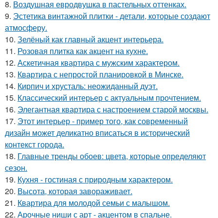
8.
Воздушная евродвушка в пастельных оттенках.
9.
Эстетика винтажной плитки - детали, которые создают
атмосферу.
10.
Зелёный как главный акцент интерьера.
11.
Розовая плитка как акцент на кухне.
12.
Аскетичная квартира с мужским характером.
13.
Квартира с непростой планировкой в Минске.
14.
Кирпич и хрусталь: неожиданный дуэт.
15.
Классический интерьер с актуальным прочтением.
16.
Элегантная квартира с настроением старой москвы.
17.
Этот интерьер - пример того, как современный
дизайн может деликатно вписаться в исторический
контекст города.
18.
Главные тренды обоев: цвета, которые определяют
сезон.
19.
Кухня - гостиная с природным характером.
20.
Высота, которая завораживает.
21.
Квартира для молодой семьи с малышом.
22.
Арочные ниши с арт - акцентом в спальне.