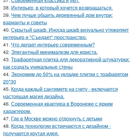
37.
Современная классика и уют.
38.
Интерьер, в который хочется возвращаться.
39.
Чем лучше обшить деревянный дом внутри:
варианты и советы
40.
Скрытый шкаф. Иногда шкаф визуально утяжеляет
интерьер и "Съедает" пространство.
41.
Что делает интерьер современным?
42.
Элегантный минимализм для юриста.
43.
Трафаретная плитка для декоративной штукатурки:
как создать уникальные стены
44.
Экономим до 50% на укладке плитки с трафаретом
20*30
45.
Когда каждый сантиметр на счету - включается
настоящая магия дизайна.
46.
Современная квартира в Воронеже с ярким
характером.
47.
Где в Москве можно отдохнуть с детьми
48.
Когда технологии встречаются с дизайном -
получается крутая идея.