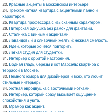
23.
Красные акценты в московском интерьере.
24.
Трёхкомнатная квартира с акцентными панно и
характером.
25.
Квартира профессора с изысканным характером.
26.
Питерская однушка без рамок для фантазии.
27.
Сталинка с винными акцентами.
28.
Лавандовый и сливочный жёлтый: нежная смелость.
29.
Идеи, которые хочется повторить.
30.
Лёгкая студия для студентки.
31.
Интерьер с орбитой настроения.
32.
Водная гладь, березы и кот Марсель: квартира с
террасой в Москве.
33.
Немного юмора для дизайнеров и всех, кто любит
стильные интерьеры.
34.
Уютная евродвушка с восточными нотками.
35.
Интерьер, который сразу вызывает ощущение
спокойствия и уюта.
36.
Мрамор как акцент.