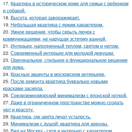
17.
Квартира в историческом доме для семьи с ребенком
и собакой.
18.
Высота, которая завораживает.
19.
Небольшая квартира с ярким характером.
20.
Умное решение, чтобы скрыть лючок с
коммуникациями, не нарушая эстетику ванной.
21.
Интерьер, наполненный теплом, светом и уютом.
22.
Современный интерьер для молодой девушки.
23.
Оригинальное, стильное и функциональное решение
для дома.
24.
Красные акценты в московском интерьере.
25.
После ремонта квартира буквально новыми
красками засияла.
26.
Средиземноморский минимализм с японской ноткой.
27.
Даже в ограниченном пространстве можно создать
уют и красоту.
28.
Квартира, где цвета лечат усталость.
29.
Минимализм с душой: квартира для аренды.
30.
Вид на Москву - сити и интерьер с характером.