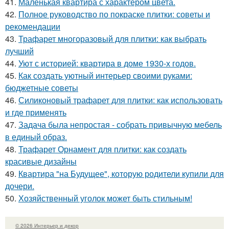
41.
Маленькая квартира с характером цвета.
42.
Полное руководство по покраске плитки: советы и
рекомендации
43.
Трафарет многоразовый для плитки: как выбрать
лучший
44.
Уют с историей: квартира в доме 1930-х годов.
45.
Как создать уютный интерьер своими руками:
бюджетные советы
46.
Силиконовый трафарет для плитки: как использовать
и где применять
47.
Задача была непростая - собрать привычную мебель
в единый образ.
48.
Трафарет Орнамент для плитки: как создать
красивые дизайны
49.
Квартира "на Будущее", которую родители купили для
дочери.
50.
Хозяйственный уголок может быть стильным!
© 2026 Интерьер и декор