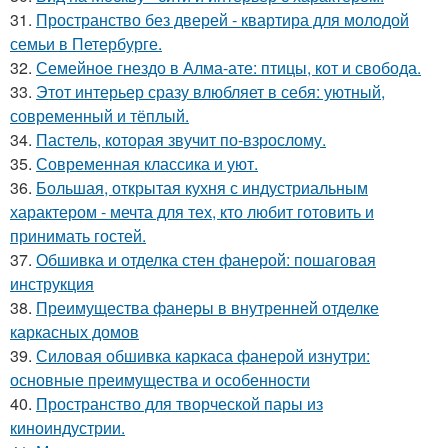
31.
Пространство без дверей - квартира для молодой
семьи в Петербурге.
32.
Семейное гнездо в Алма-ате: птицы, кот и свобода.
33.
Этот интерьер сразу влюбляет в себя: уютный,
современный и тёплый.
34.
Пастель, которая звучит по-взрослому.
35.
Современная классика и уют.
36.
Большая, открытая кухня с индустриальным
характером - мечта для тех, кто любит готовить и
принимать гостей.
37.
Обшивка и отделка стен фанерой: пошаговая
инструкция
38.
Преимущества фанеры в внутренней отделке
каркасных домов
39.
Силовая обшивка каркаса фанерой изнутри:
основные преимущества и особенности
40.
Пространство для творческой пары из
киноиндустрии.