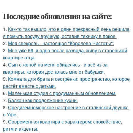
Последние обновления на сайте:
1.
Как-то так вышло, что в один прекрасный день решила
я помыть посуду вручную, оставив технику в покое.
2.
Моя свекровь - настоящая "Королева Чистоты".
3.
Мне уже 56, я одна после развода, живу в старенькой
квартире отца.
4.
Сын с женой на меня обиделись - и всё из-за
квартиры, которая досталась мне от бабушки.
5.
Комната для брата и сестрёнки: пространство, которое
растёт вместе с детьми.
6.
Маленькая студия с продуманным обновлением.
7.
Балкон как продолжение кухни.
8.
Средиземноморское настроение в сталинской двушке
в Уфе.
9.
Современная квартира с характером: спокойствие,
ритм и акценты.