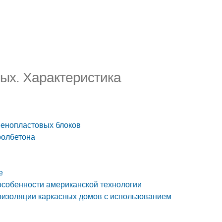
ных. Характеристика
пенопластовых блоков
ролбетона
е
 особенности американской технологии
оизоляции каркасных домов с использованием