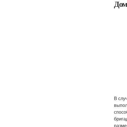
Дом
В слу
выпол
спосо
брига
разме