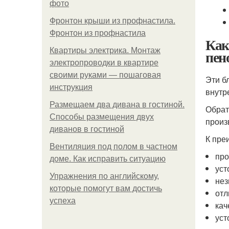
фото
Фронтон крыши из профнастила.
Фронтон из профнастила
Как
Квартиры электрика. Монтаж
пен
электропроводки в квартире
своими руками — пошаговая
Эти б
инструкция
внутр
Размещаем два дивана в гостиной.
Обрат
Способы размещения двух
произ
диванов в гостиной
К пре
Вентиляция под полом в частном
про
доме. Как исправить ситуацию
уст
Упражнения по английскому,
нез
которые помогут вам достичь
отл
успеха
кач
уст