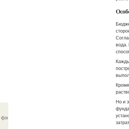
Особ
Бюдже
сторо
Согла
вода.
спосо
Кажды
постр
выпол
Кроме
раств
Но и 
фунда
⇦
устан
затра