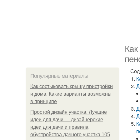
Как
пен
Сод
Популярные материалы
К
Д
Как состыковать крышу пристройки
и дома. Какие варианты возможны
в принципе
Д
Простой дизайн участка. Лучшие
Д
идеи для дачи — дизайнерские
К
идеи для дачи и правила
п
обустройства дачного участка 105