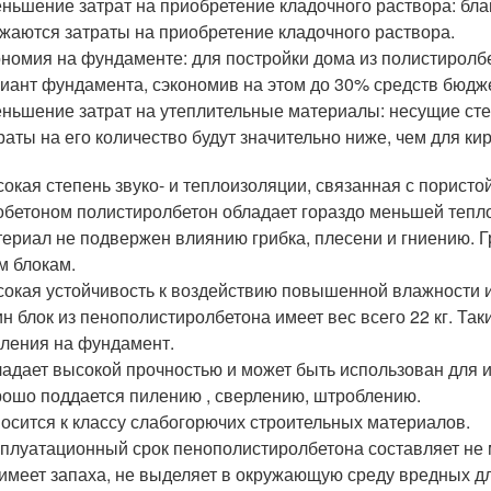
ньшение затрат на приобретение кладочного раствора: б
жаются затраты на приобретение кладочного раствора.
номия на фундаменте: для постройки дома из полистиролб
иант фундамента, сэкономив на этом до 30% средств бюдж
ньшение затрат на утеплительные материалы: несущие сте
раты на его количество будут значительно ниже, чем для ки
окая степень звуко- и теплоизоляции, связанная с пористо
обетоном полистиролбетон обладает гораздо меньшей тепл
ериал не подвержен влиянию грибка, плесени и гниению. 
м блокам.
окая устойчивость к воздействию повышенной влажности 
н блок из пенополистиролбетона имеет вес всего 22 кг. Та
ления на фундамент.
адает высокой прочностью и может быть использован для 
ошо поддается пилению , сверлению, штроблению.
осится к классу слабогорючих строительных материалов.
плуатационный срок пенополистиролбетона составляет не 
имеет запаха, не выделяет в окружающую среду вредных дл