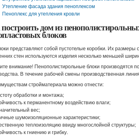
Утепление фасада здания пеноплексом
Пеноплекс для утепления кровли
 построить дом из пенополистирольны
опластовых блоков
локи представляют собой пустотелые коробки. Их размеры с
енних стен используются изделия несколько меньшей ширин
ите внимание! Пенополистирольн
ые блоки производятся п
водства. В течение рабочей смены производственная линия
имуществам стройматериала можно отнести:
стоту обработки и монтажа;
ойчивость к перманентному воздействию влаги;
начительный вес;
ичные шумоизоляционные характеристики;
ественную теплоизоляцию ввиду многослойной структуры;
ойчивость к гниению и грибку.