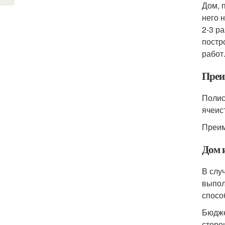
Дом, 
него 
2-3 ра
постр
работ
Преи
Полис
ячеис
Преим
Дом 
В слу
выпол
спосо
Бюдже
сторо