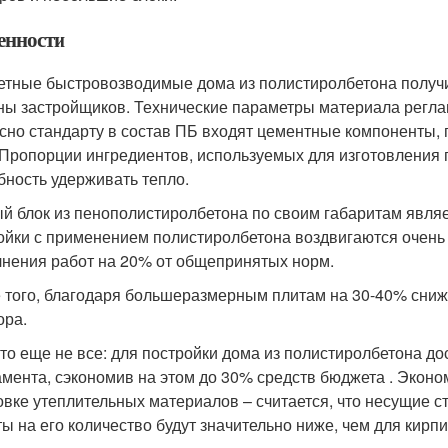
енности
тные быстровозводимые дома из полистиролбетона получи
ны застройщиков. Технические параметры материала регл
сно стандарту в состав ПБ входят цементные компоненты,
 Пропорции ингредиентов, используемых для изготовления 
бность удерживать тепло.
й блок из пенополистиролбетона по своим габаритам являет
ойки с применением полистиролбетона воздвигаются очень
нения работ на 20% от общепринятых норм.
 того, благодаря большеразмерным плитам на 30-40% сниж
ора.
это еще не все: для постройки дома из полистиролбетона д
мента, сэкономив на этом до 30% средств бюджета . Эконо
овке утеплительных материалов – считается, что несущие с
ты на его количество будут значительно ниже, чем для кирп