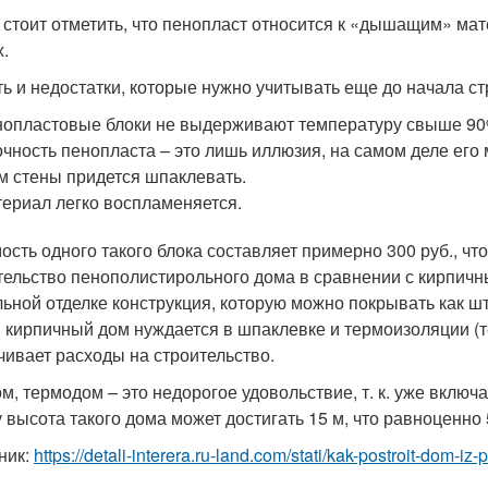
 стоит отметить, что пенопласт относится к «дышащим» мате
х.
ть и недостатки, которые нужно учитывать еще до начала ст
опластовые блоки не выдерживают температуру свыше 90
чность пенопласта – это лишь иллюзия, на самом деле его 
м стены придется шпаклевать.
ериал легко воспламеняется.
ость одного такого блока составляет примерно 300 руб., чт
тельство пенополистирольн
ого дома в сравнении с кирпичны
ьной отделке конструкция, которую можно покрывать как шту
 кирпичный дом нуждается в шпаклевке и термоизоляции (те
чивает расходы на строительство.
, термодом – это недорогое удовольствие, т. к. уже включае
 высота такого дома может достигать 15 м, что равноценно 
ник:
https://detali-interera.ru-land.com/stati/kak-postroit-dom-iz-