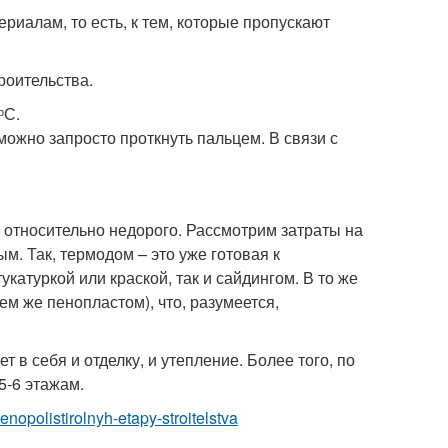
риалам, то есть, к тем, которые пропускают
роительства.
ᵒС.
можно запросто проткнуть пальцем. В связи с
о относительно недорого. Рассмотрим затраты на
м. Так, термодом – это уже готовая к
катуркой или краской, так и сайдингом. В то же
м же пенопластом), что, разумеется,
т в себя и отделку, и утепление. Более того, по
5-6 этажам.
penopolistirolnyh-etapy-stroitelstva