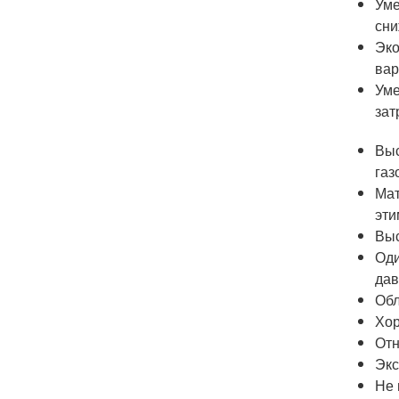
Уме
сни
Эко
вар
Уме
зат
Выс
газ
Мат
эти
Выс
Оди
дав
Обл
Хор
Отн
Экс
Не 