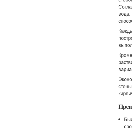
Согла
вода.
спосо
Кажды
постр
выпол
Кроме
раств
вариа
Эконо
стены
кирпи
Преи
Быс
сро