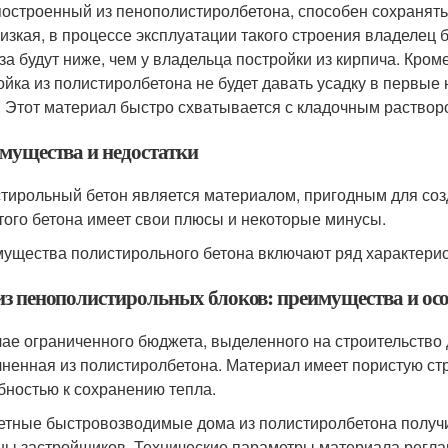
построенный из пенополистиролбетона, способен сохранять 
низкая, в процессе эксплуатации такого строения владелец б
за будут ниже, чем у владельца постройки из кирпича. Кроме
ойка из полистиролбетона не будет давать усадку в первые
. Этот материал быстро схватывается с кладочным раствор
мущества и недостатки
тирольный бетон является материалом, пригодным для соз
того бетона имеет свои плюсы и некоторые минусы.
ущества полистирольного бетона включают ряд характерис
из пенополистирольных блоков: преимущества и ос
чае ограниченного бюджета, выделенного на строительство 
ненная из полистиролбетона. Материал имеет пористую стр
бностью к сохранению тепла.
тные быстровозводимые дома из полистиролбетона получи
ны застройщиков. Технические параметры материала регл