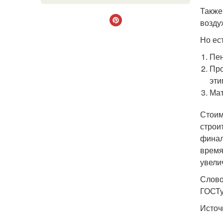
Также
возду
Но ес
Пен
Про
эти
Мат
Стоим
строи
финал
время
увели
Словом
ГОСТу
Источ