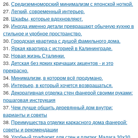
26.
Средиземноморский минимализм с японской ноткой.
27.
Легкий, современный интерьер.
28.
Шкафы, которые вдохновляют.
29.
Иногда именно детали превращают обычную кухню в
стильное и удобное пространство.
30.
Городская квартира с душой фамильного дома.
31.
Яркая квартира с историей в Калининграде.
32.
Новая жизнь Сталинки.
33.
Детская без ярких кричащих акцентов - и это
прекрасно.
34.
Минимализм, в котором всё продумано.
35.
Интерьер, в который хочется возвращаться.
36.
Декоративная отделка стен фанерой своими руками:
пошаговая инструкция
37.
Чем лучше обшить деревянный дом внутри:
варианты и советы
38.
Преимущества отделки каркасного дома фанерой:
советы и рекомендации
39.
Удобный трафарет для стен и плитки: Малага 30х30