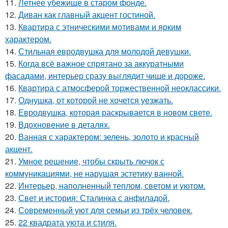
11.
Летнее убежище в старом фонде.
12.
Диван как главный акцент гостиной.
13.
Квартира с этническими мотивами и ярким
характером.
14.
Стильная евродвушка для молодой девушки.
15.
Когда всё важное спрятано за аккуратными
фасадами, интерьер сразу выглядит чище и дороже.
16.
Квартира с атмосферой торжественной неоклассики.
17.
Однушка, от которой не хочется уезжать.
18.
Евродвушка, которая раскрывается в новом свете.
19.
Вдохновение в деталях.
20.
Ванная с характером: зелень, золото и красный
акцент.
21.
Умное решение, чтобы скрыть лючок с
коммуникациями, не нарушая эстетику ванной.
22.
Интерьер, наполненный теплом, светом и уютом.
23.
Свет и история: Сталинка с анфиладой.
24.
Современный уют для семьи из трёх человек.
25.
22 квадрата уюта и стиля.