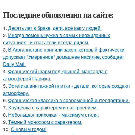
Последние обновления на сайте:
1.
Десять лет в браке, дети, всё как у людей.
2.
Иногда помощь нужна в самых неожиданных
ситуациях - и спасатели всегда рядом.
3.
В Афганистане приняли закон, который фактически
допускает "Умеренное" домашнее насилие, сообщает
Daily Mail.
4.
Французский шарм под крышей: мансарда с
атмосферой Парижа.
5.
Эстетика винтажной плитки - детали, которые создают
атмосферу.
6.
Французская классика в современной интерпретации.
7.
Хрущёвка с характером и настроением.
8.
Небольшая прихожая - максимум стиля.
9.
Тёмный монохром с характером.
10.
С новым годом!