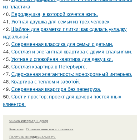
из пластика
40.
Евродвушка, в которой хочется жить.
41.
Уютная двушка для семьи из трёх человек.
42.
Шаблон для разметки плитки: как сделать укладку
идеальной
43.
Современная классика для семьи с детьми.
44.
Светлая и элегантная квартира с двумя спальнями.
45.
Уютная и спокойная квартира для девушки.
46.
Светлая квартира в Петербурге.
47.
Сдержанная элегантность: монохромный интерьер.
48.
Квартира с теплом и заботой.
49.
Современная квартира без перегруза.
50.
Свет и простор: проект для дочери постоянных
клиентов.
© 2026 Интерьер и декор
Контакты
Пользовательское соглашение
Политика конфидециальности