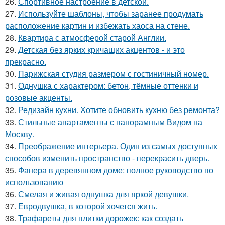
26.
Спортивное настроение в детской.
27.
Используйте шаблоны, чтобы заранее продумать
расположение картин и избежать хаоса на стене.
28.
Квартира с атмосферой старой Англии.
29.
Детская без ярких кричащих акцентов - и это
прекрасно.
30.
Парижская студия размером с гостиничный номер.
31.
Однушка с характером: бетон, тёмные оттенки и
розовые акценты.
32.
Редизайн кухни. Хотите обновить кухню без ремонта?
33.
Стильные апартаменты с панорамным Видом на
Москву.
34.
Преображение интерьера. Один из самых доступных
способов изменить пространство - перекрасить дверь.
35.
Фанера в деревянном доме: полное руководство по
использованию
36.
Смелая и живая однушка для яркой девушки.
37.
Евродвушка, в которой хочется жить.
38.
Трафареты для плитки дорожек: как создать