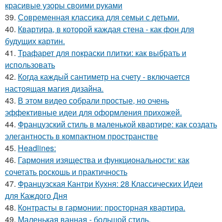
красивые узоры своими руками
39.
Современная классика для семьи с детьми.
40.
Квартира, в которой каждая стена - как фон для
будущих картин.
41.
Трафарет для покраски плитки: как выбрать и
использовать
42.
Когда каждый сантиметр на счету - включается
настоящая магия дизайна.
43.
В этом видео собрали простые, но очень
эффективные идеи для оформления прихожей.
44.
Французский стиль в маленькой квартире: как создать
элегантность в компактном пространстве
45.
Headlines:
46.
Гармония изящества и функциональности: как
сочетать роскошь и практичность
47.
Французская Кантри Кухня: 28 Классических Идеи
для Каждого Дня
48.
Контрасты в гармонии: просторная квартира.
49.
Маленькая ванная - большой стиль.