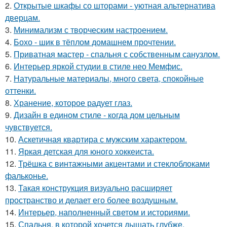
2.
Открытые шкафы со шторами - уютная альтернатива
дверцам.
3.
Минимализм с творческим настроением.
4.
Бохо - шик в тёплом домашнем прочтении.
5.
Приватная мастер - спальня с собственным санузлом.
6.
Интерьер яркой студии в стиле нео Мемфис.
7.
Натуральные материалы, много света, спокойные
оттенки.
8.
Хранение, которое радует глаз.
9.
Дизайн в едином стиле - когда дом цельным
чувствуется.
10.
Аскетичная квартира с мужским характером.
11.
Яркая детская для юного хоккеиста.
12.
Трёшка с винтажными акцентами и стеклоблоками
фальконье.
13.
Такая конструкция визуально расширяет
пространство и делает его более воздушным.
14.
Интерьер, наполненный светом и историями.
15.
Спальня, в которой хочется дышать глубже.