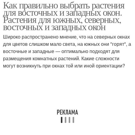
Как правильно выбрать растения
Растения на южных
Растения на южном окне
для восточных и западных окон.
окнах
Растения для южных, северных,
восточных и западных окон
Проблемы для южных
Растения для южного
Широко распространено мнение, что на северных окнах
окон
окна
для цветов слишком мало света, на южных они "горят", а
восточные и западные — оптимально подходят для
размещения комнатных растений. Какие сложности
могут возникнуть при окнах той или иной ориентации?
Растения для южных
Красивые растения
окон
Восточные окна
Восточное окно
Растения для западного