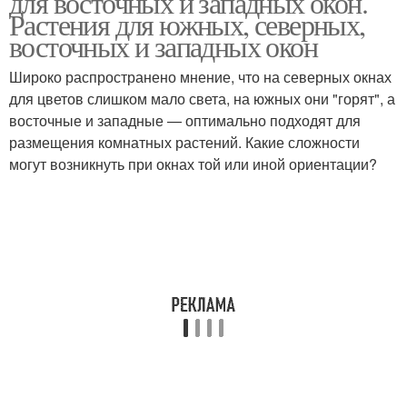
для восточных и западных окон.
Растения для южных, северных,
восточных и западных окон
Растения для южного
Широко распространено мнение, что на северных окнах
Растения на южном окне
окна
для цветов слишком мало света, на южных они "горят", а
восточные и западные — оптимально подходят для
размещения комнатных растений. Какие сложности
могут возникнуть при окнах той или иной ориентации?
Растения для южных
Восточные окна
окон
Восточное окно
Западное окно
Растения для западного
Южное окно
окна