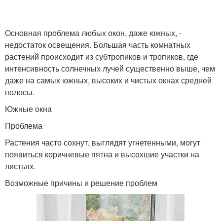
Основная проблема любых окон, даже южных, -
Окна на восток
Окна в квартире
недостаток освещения. Большая часть комнатных
растений происходит из субтропиков и тропиков, где
интенсивность солнечных лучей существенно выше, чем
даже на самых южных, высоких и чистых окнах средней
Цвета для западного
Растения на северных
полосы.
окна
окнах
Южные окна
Проблема
Проблема при
Цвета на солнечном
Растения часто сохнут, выглядят угнетенными, могут
выращивании
окне
появиться коричневые пятна и высохшие участки на
листьях.
Возможные причины и решение проблем
Южные окна