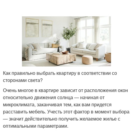
Растения на южных
Западные окна
окнах
Проблемы для южных
Растения на южном окне
окон
Как правильно выбрать квартиру в соответствии со
сторонами света?
Растения на северных
Цвета на солнечном
окнах
окне
Очень многое в квартире зависит от расположения окон
относительно движения солнца — начиная от
микроклимата, заканчивая тем, как вам придется
расставить мебель. Учесть этот фактор в момент выбора
Пластиковые окна
Окна в доме
— значит действительно получить желаемое жилье с
оптимальными параметрами.