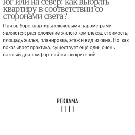
юг или на север: как выбрать
квартиру в соответствии со
сторонами света?
Квартиры с южными
Квартиры с северными
При выборе квартиры ключевыми параметрами
окнами
окнами
являются: расположение жилого комплекса, стоимость,
площадь жилья, планировка, этаж и вид из окна. Но, как
показывает практика, существует ещё один очень
важный для комфортной жизни критерий.
Квартиры с
Квартиры с западными
восточными окнами
окнами
Южное окно
Север в квартире
Цвета для западного
Угол в квартире
окна