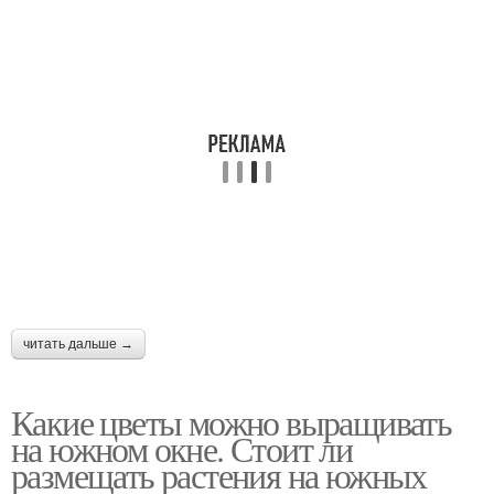
Деревянные окна
Окна в частном доме
Окна в деревянных
Конденсат на
домах
пластиковых окнах
Металлопластиковые
Окна в зимние месяцы
окна
читать дальше →
Какие цветы можно выращивать
на южном окне. Стоит ли
размещать растения на южных