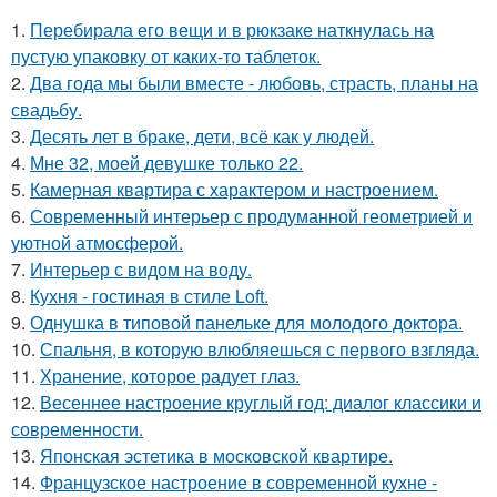
1.
Перебирала его вещи и в рюкзаке наткнулась на
пустую упаковку от каких-то таблеток.
2.
Два года мы были вместе - любовь, страсть, планы на
свадьбу.
3.
Десять лет в браке, дети, всё как у людей.
4.
Мне 32, моей девушке только 22.
5.
Камерная квартира с характером и настроением.
6.
Современный интерьер с продуманной геометрией и
уютной атмосферой.
7.
Интерьер с видом на воду.
8.
Кухня - гостиная в стиле Loft.
9.
Однушка в типовой панельке для молодого доктора.
10.
Спальня, в которую влюбляешься с первого взгляда.
11.
Хранение, которое радует глаз.
12.
Весеннее настроение круглый год: диалог классики и
современности.
13.
Японская эстетика в московской квартире.
14.
Французское настроение в современной кухне -