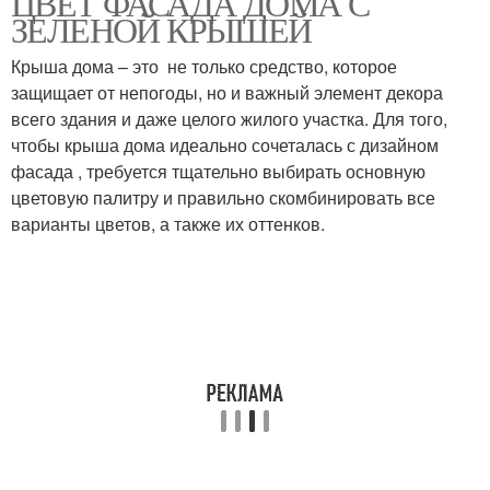
ЦВЕТ ФАСАДА ДОМА С
ЗЕЛЕНОЙ КРЫШЕЙ
Крыша дома – это не только средство, которое
Квартиры с южными
Квартиры с северными
защищает от непогоды, но и важный элемент декора
окнами
окнами
всего здания и даже целого жилого участка. Для того,
чтобы крыша дома идеально сочеталась с дизайном
фасада , требуется тщательно выбирать основную
цветовую палитру и правильно скомбинировать все
Квартиры с
Квартиры с западными
варианты цветов, а также их оттенков.
восточными окнами
окнами