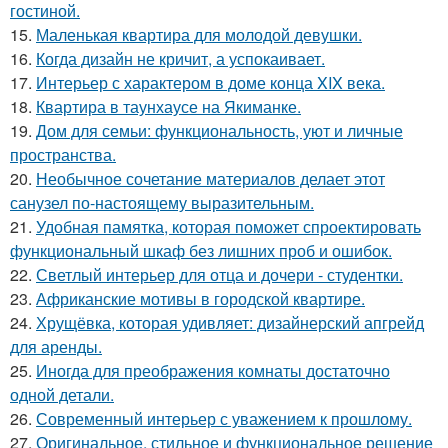
гостиной.
15.
Маленькая квартира для молодой девушки.
16.
Когда дизайн не кричит, а успокаивает.
17.
Интерьер с характером в доме конца XIX века.
18.
Квартира в таунхаусе на Якиманке.
19.
Дом для семьи: функциональность, уют и личные
пространства.
20.
Необычное сочетание материалов делает этот
санузел по-настоящему выразительным.
21.
Удобная памятка, которая поможет спроектировать
функциональный шкаф без лишних проб и ошибок.
22.
Светлый интерьер для отца и дочери - студентки.
23.
Африканские мотивы в городской квартире.
24.
Хрущёвка, которая удивляет: дизайнерский апгрейд
для аренды.
25.
Иногда для преображения комнаты достаточно
одной детали.
26.
Современный интерьер с уважением к прошлому.
27.
Оригинальное, стильное и функциональное решение