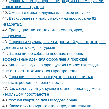
39.
Обшивка стен фанерой внутри дома своими руками:
пошаговая инструкция
40.
Смелая и живая однушка для яркой девушки.
41.
Двухуровневый лофт: максимум простора на 82
квадратах.
42.
Тренд: цветная сантехника - смело, ярко,
современно.
43.
Парижские кулинарные хитрости: 10 уловок, которые
должен знать каждый гурман
44.
В этом видео собрали простые, но очень
эффективные идеи для оформления прихожей.
45.
Маленькая кухня в французском стиле: как создать
элегантность в компактном пространстве
46.
Гармония изящества и функциональности: как
сочетать роскошь и практичность
47.
Как создать уютную кухню в стиле прованс даже в
небольшом пространстве
48.
Уютная квартира для молодого врача.
49.
Какие архитектурные стили представлены на