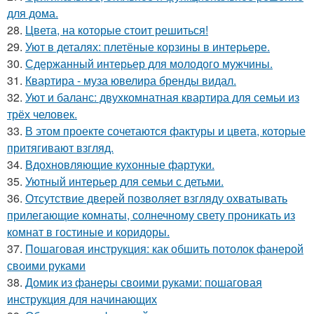
для дома.
28.
Цвета, на которые стоит решиться!
29.
Уют в деталях: плетёные корзины в интерьере.
30.
Сдержанный интерьер для молодого мужчины.
31.
Квартира - муза ювелира бренды видал.
32.
Уют и баланс: двухкомнатная квартира для семьи из
трёх человек.
33.
В этом проекте сочетаются фактуры и цвета, которые
притягивают взгляд.
34.
Вдохновляющие кухонные фартуки.
35.
Уютный интерьер для семьи с детьми.
36.
Отсутствие дверей позволяет взгляду охватывать
прилегающие комнаты, солнечному свету проникать из
комнат в гостиные и коридоры.
37.
Пошаговая инструкция: как обшить потолок фанерой
своими руками
38.
Домик из фанеры своими руками: пошаговая
инструкция для начинающих