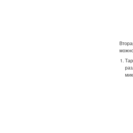
Втора
можно
Тар
раз
мик