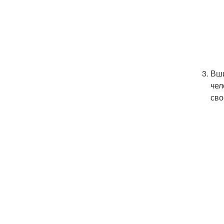
Вши
чел
сво