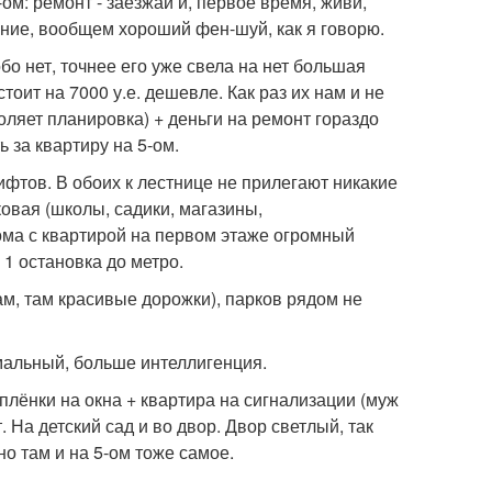
ом: ремонт - заезжай и, первое время, живи,
ение, вообщем хороший фен-шуй, как я говорю.
бо нет, точнее его уже свела на нет большая
тоит на 7000 у.е. дешевле. Как раз их нам и не
оляет планировка) + деньги на ремонт гораздо
 за квартиру на 5-ом.
ифтов. В обоих к лестнице не прилегают никакие
овая (школы, садики, магазины,
дома с квартирой на первом этаже огромный
 1 остановка до метро.
кам, там красивые дорожки), парков рядом не
мальный, больше интеллигенция.
плёнки на окна + квартира на сигнализации (муж
 На детский сад и во двор. Двор светлый, так
но там и на 5-ом тоже самое.