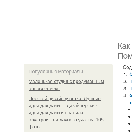
Как
Пом
Сод
Популярные материалы
К
Н
Маленькая студия с продуманным
П
обновлением.
К
Простой дизайн участка. Лучшие
э
идеи для дачи — дизайнерские
идеи для дачи и правила
обустройства дачного участка 105
фото