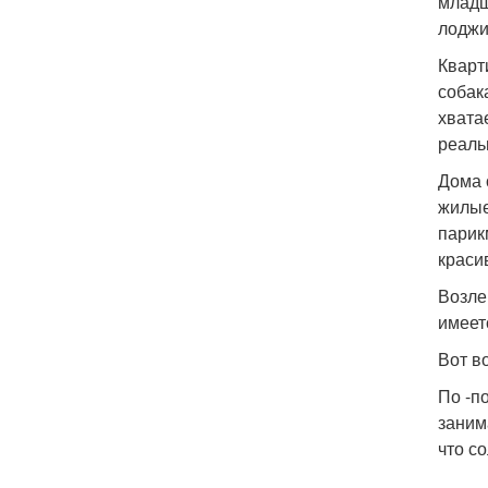
младш
лоджи
Кварт
собак
хвата
реаль
Дома 
жилые
парик
краси
Возле
имеет
Вот в
По -п
заним
что с