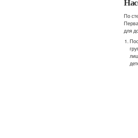
Нас
По ст
Перва
для д
Пос
гру
лиш
дет