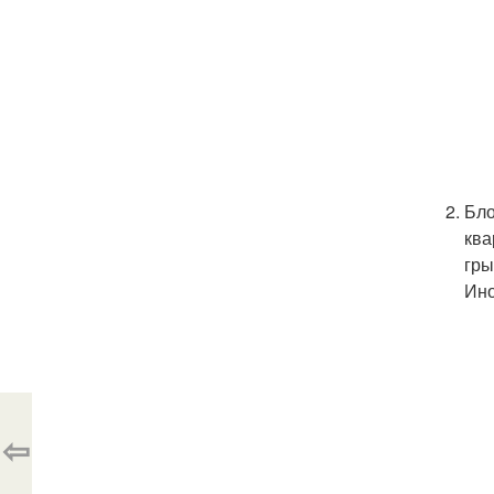
Бло
ква
гры
Ино
⇦