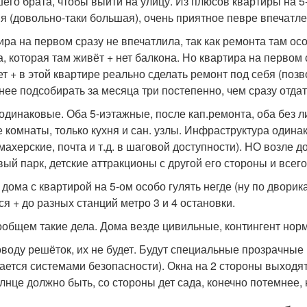
его брата, чтобы выйти на улицу. Из плюсов квартиры на 5-
я (довольно-таки большая), очень приятное певре впечатл
ира на первом сразу не впечатлила, так как ремонта там осо
а, которая там живёт + нет балкона. Но квартира на первом с
ет + в этой квартире реально сделать ремонт под себя (позв
нее подсобирать за месяца три постепенно, чем сразу отдать
одинаковые. Оба 5-иэтажные, после кап.ремонта, оба без л
 комнаты, только кухня и сан. узлы. Инфраструктура одинак
махерские, почта и т.д. в шаговой доступности). НО возле 
вый парк, детские аттракционы с другой его стороны и всего
 дома с квартирой на 5-ом особо гулять негде (ну по двори
ся + до разных станций метро 3 и 4 остановки.
ообщем такие дела. Дома везде цивильные, контингент нор
оводу решёток, их не будет. Будут специальные прозрачные 
ается системами безопасности). Окна на 2 стороны выходят.
олнце должно быть, со стороны дет сада, конечно потемнее, 