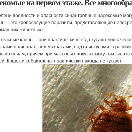
екомые на первом этаже. Все многообр
епени вредности и опасности синантропные насекомые могу
я — это кровососущие паразиты, представляющие непосред
омашних животных):
тельные клопы – они практически всегда кусают лишь чело
ппами в диванах, под матрасами, под плинтусами, в разли
ь по ночам, причем при массовых покусах могут вызывать 
ей. Кошек и собак клопы практически никогда не кусают.