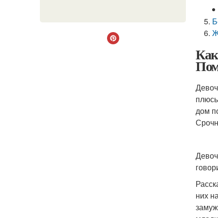
Б
Ж
Как
Пом
Девоч
плюсы
дом по
Срочн
Девоч
говор
Расск
них н
замуж