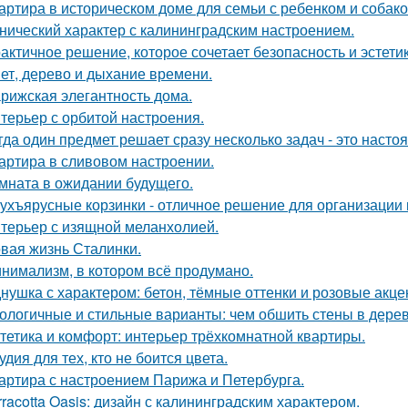
артира в историческом доме для семьи с ребенком и собако
нический характер с калининградским настроением.
актичное решение, которое сочетает безопасность и эстетик
ет, дерево и дыхание времени.
рижская элегантность дома.
терьер с орбитой настроения.
гда один предмет решает сразу несколько задач - это наст
артира в сливовом настроении.
мната в ожидании будущего.
ухъярусные корзинки - отличное решение для организации 
терьер с изящной меланхолией.
вая жизнь Сталинки.
нимализм, в котором всё продумано.
нушка с характером: бетон, тёмные оттенки и розовые акце
ологичные и стильные варианты: чем обшить стены в дере
тетика и комфорт: интерьер трёхкомнатной квартиры.
удия для тех, кто не боится цвета.
артира с настроением Парижа и Петербурга.
rracotta Oasis: дизайн с калининградским характером.