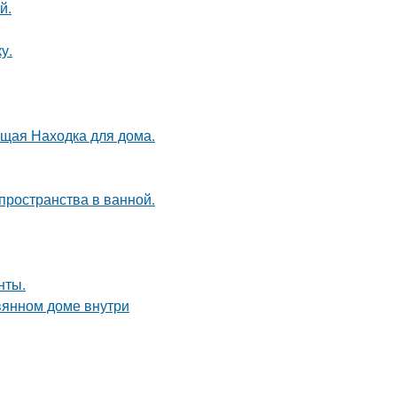
й.
у.
оящая Находка для дома.
пространства в ванной.
нты.
вянном доме внутри