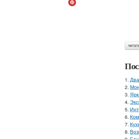
читат
Пос
1.
Два
2.
Мон
3.
Ярк
4.
Экс
5.
Инт
6.
Ком
7.
Кух
8.
Воз