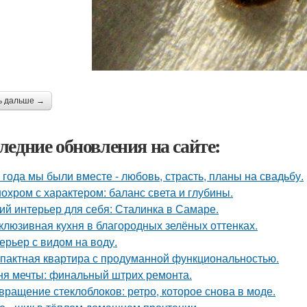
ь дальше →
ледние обновления на сайте:
 года мы были вместе - любовь, страсть, планы на свадьбу.
охром с характером: баланс света и глубины.
ий интерьер для себя: Сталинка в Самаре.
клюзивная кухня в благородных зелёных оттенках.
ерьер с видом на воду.
пактная квартира с продуманной функциональностью.
ня мечты: финальный штрих ремонта.
вращение стеклоблоков: ретро, которое снова в моде.