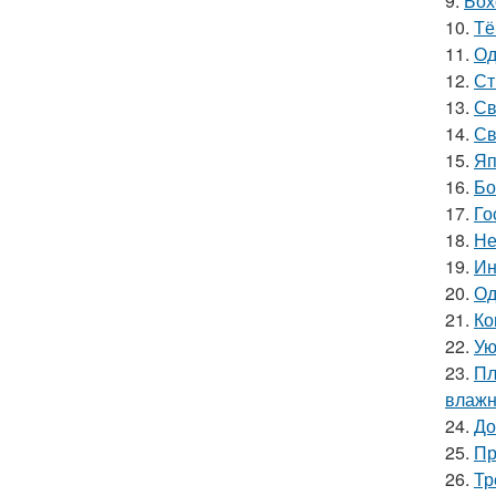
9.
Бох
10.
Тё
11.
Од
12.
Ст
13.
Св
14.
Св
15.
Яп
16.
Бо
17.
Го
18.
Не
19.
Ин
20.
Од
21.
Ко
22.
Ую
23.
Пл
влажн
24.
До
25.
Пр
26.
Тр