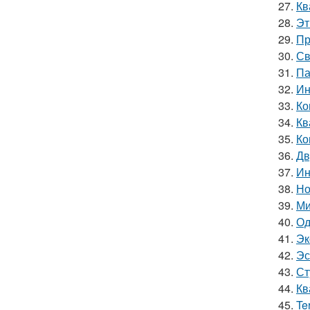
27.
Кв
28.
Эт
29.
Пр
30.
Св
31.
Па
32.
Ин
33.
Ко
34.
Кв
35.
Ко
36.
Дв
37.
Ин
38.
Но
39.
Ми
40.
Од
41.
Эк
42.
Эс
43.
Ст
44.
Кв
45.
Te