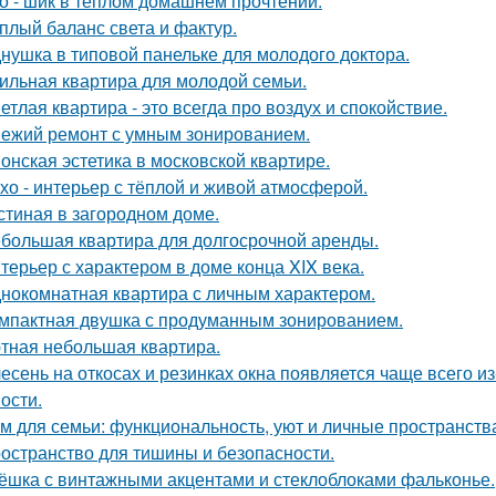
о - шик в тёплом домашнем прочтении.
плый баланс света и фактур.
нушка в типовой панельке для молодого доктора.
ильная квартира для молодой семьи.
етлая квартира - это всегда про воздух и спокойствие.
ежий ремонт с умным зонированием.
онская эстетика в московской квартире.
хо - интерьер с тёплой и живой атмосферой.
стиная в загородном доме.
большая квартира для долгосрочной аренды.
терьер с характером в доме конца XIX века.
нокомнатная квартира с личным характером.
мпактная двушка с продуманным зонированием.
тная небольшая квартира.
есень на откосах и резинках окна появляется чаще всего и
ости.
м для семьи: функциональность, уют и личные пространств
остранство для тишины и безопасности.
ёшка с винтажными акцентами и стеклоблоками фальконье.