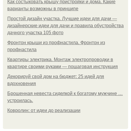
Как состыковать крышу пристройки и дома. Какие
варианты возможны в принципе
Простой дизайн участка. Лучшие идеи для дачи —
дизайнерские идеи для дачи и правила обустройства
дачного участка 105 фото
Фронтон крыши из профнастила. Фронтон из
профнастила
Квартиры электрика. Монтаж электропроводки в
квартире своими руками — пошаговая инструкция
Декорируй свой дом на бюджет: 25 идей для
вдохновения
Брошенная невеста сиделкой к богатому мужчине …
устроилась.
Ковролин: от идеи до реализации