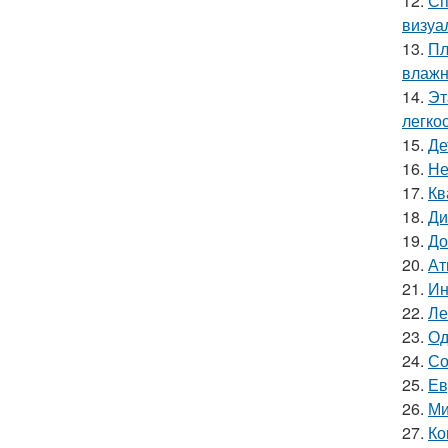
12.
Сп
визуа
13.
Пл
влажн
14.
Эт
легко
15.
Де
16.
Не
17.
Кв
18.
Ди
19.
До
20.
Ат
21.
Ин
22.
Ле
23.
Од
24.
Со
25.
Ев
26.
Ми
27.
Ко