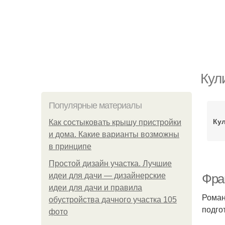
Кул
Популярные материалы
Ку
Как состыковать крышу пристройки
и дома. Какие варианты возможны
в принципе
Простой дизайн участка. Лучшие
идеи для дачи — дизайнерские
Фра
идеи для дачи и правила
Роман
обустройства дачного участка 105
подго
фото