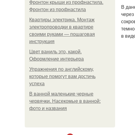
Фронтон крыши из профнастила.
В дан
Фронтон из профнастила
через
Квартиры электрика. Монтаж
сокро
электропроводки в квартире
темно
своими руками — пошаговая
в вид
инструкция
Цвет ваниль это, какой.
Оформление интерьера
Упражнения по английскому,
которые помогут вам достичь
успеха
В ванной маленькие черные
червячки. Насекомые в ванной:
фото и названия