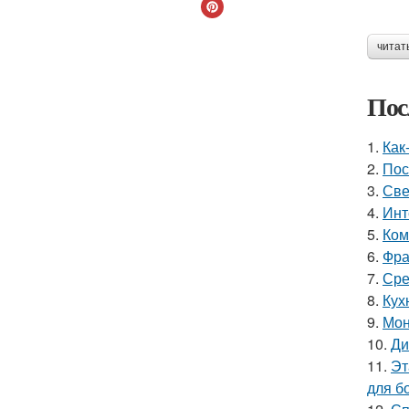
читат
Пос
1.
Как
2.
Пос
3.
Све
4.
Инт
5.
Ком
6.
Фра
7.
Сре
8.
Кух
9.
Мон
10.
Ди
11.
Эт
для б