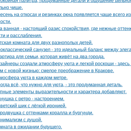
окойная палитра, продуманные детали и ощущение цельност
льно чище.
есень на откосах и резинках окна появляется чаще всего и
ости.
а ванная - настоящий оазис спокойствия, где нежные отт
сти и расслабления.
тская комната для двух разнополых детей.
оклассический санузел - это идеальный баланс между эле
артира для семьи, которая живёт на два города.
зайнеры создали атмосферу уюта и легкой роскоши - здесь
м с новой жизнью: смелое преображение в Кракове.
мосфера уюта в каждом метре.
огда всё, что нужно для уюта, - это продуманная деталь.
пные элементы выразительности и характера добавляют.
нушка с ретро - настроением.
ветский шик с лёгкой иронией.
родвушка с оттенками коралла и бургунди.
нимализм с душой.
мната в ожидании будущего.