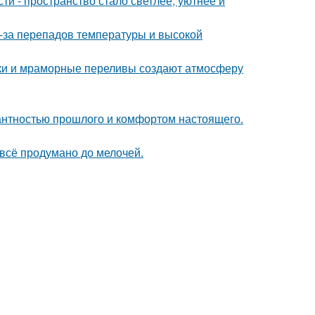
и - пространство стало светлее, уютнее и
з-за перепадов температуры и высокой
енки и мраморные переливы создают атмосферу
гантностью прошлого и комфортом настоящего.
 всё продумано до мелочей.