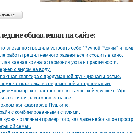
ь дальше →
ледние обновления на сайте:
-то внезапно я решила устроить себе "Ручной Режим" и пом
ле работы решил немного развеяться и сходить в кино.
тлая ванная комната: гармония уюта и практичности.
ерьер с видом на воду.
пактная квартира с продуманной функциональностью.
нцузская классика в современной интерпретации.
диземноморское настроение в сталинской двушке в Уфе.
ня - гостиная, в которой есть всё.
охромная квартира в Пушкине.
зайн с комбинированными стилями.
а кухня - отличный пример того, как даже небольшое прос
ольшой семьи.