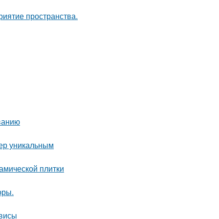
риятие пространства.
ванию
ьер уникальным
амической плитки
оры.
рвисы