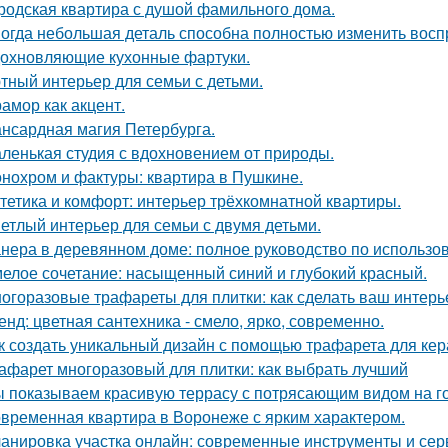
родская квартира с душой фамильного дома.
огда небольшая деталь способна полностью изменить восп
охновляющие кухонные фартуки.
тный интерьер для семьи с детьми.
амор как акцент.
нсардная магия Петербурга.
ленькая студия с вдохновением от природы.
нохром и фактуры: квартира в Пушкине.
тетика и комфорт: интерьер трёхкомнатной квартиры.
етлый интерьер для семьи с двумя детьми.
нера в деревянном доме: полное руководство по использо
елое сочетание: насыщенный синий и глубокий красный.
огоразовые трафареты для плитки: как сделать ваш интер
енд: цветная сантехника - смело, ярко, современно.
к создать уникальный дизайн с помощью трафарета для кер
афарет многоразовый для плитки: как выбрать лучший
 показываем красивую террасу с потрясающим видом на г
временная квартира в Воронеже с ярким характером.
анировка участка онлайн: современные инструменты и се