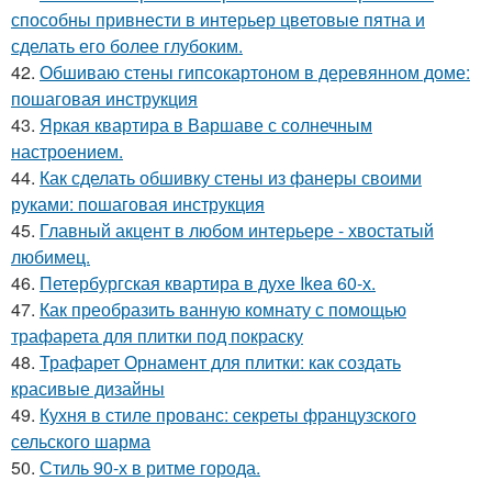
способны привнести в интерьер цветовые пятна и
сделать его более глубоким.
42.
Обшиваю стены гипсокартоном в деревянном доме:
пошаговая инструкция
43.
Яркая квартира в Варшаве с солнечным
настроением.
44.
Как сделать обшивку стены из фанеры своими
руками: пошаговая инструкция
45.
Главный акцент в любом интерьере - хвостатый
любимец.
46.
Петербургская квартира в духе Ikea 60-х.
47.
Как преобразить ванную комнату с помощью
трафарета для плитки под покраску
48.
Трафарет Орнамент для плитки: как создать
красивые дизайны
49.
Кухня в стиле прованс: секреты французского
сельского шарма
50.
Стиль 90-х в ритме города.