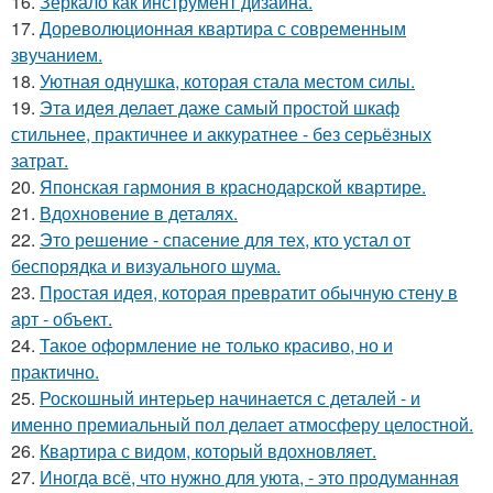
16.
Зеркало как инструмент дизайна.
17.
Дореволюционная квартира с современным
звучанием.
18.
Уютная однушка, которая стала местом силы.
19.
Эта идея делает даже самый простой шкаф
стильнее, практичнее и аккуратнее - без серьёзных
затрат.
20.
Японская гармония в краснодарской квартире.
21.
Вдохновение в деталях.
22.
Это решение - спасение для тех, кто устал от
беспорядка и визуального шума.
23.
Простая идея, которая превратит обычную стену в
арт - объект.
24.
Такое оформление не только красиво, но и
практично.
25.
Роскошный интерьер начинается с деталей - и
именно премиальный пол делает атмосферу целостной.
26.
Квартира с видом, который вдохновляет.
27.
Иногда всё, что нужно для уюта, - это продуманная