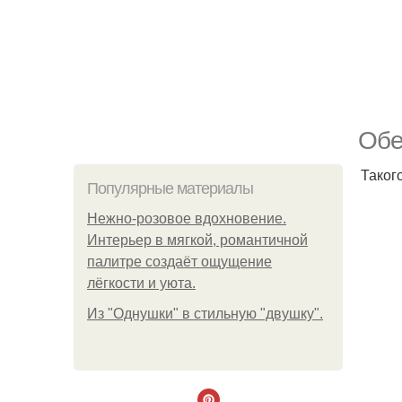
Обе
Таког
Популярные материалы
Нежно-розовое вдохновение.
Интерьер в мягкой, романтичной
палитре создаёт ощущение
лёгкости и уюта.
Из "Однушки" в стильную "двушку".