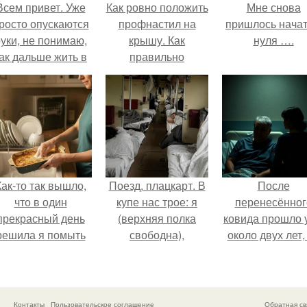
Всем привет. Уже
Как ровно положить
Мне снова
росто опускаются
профнастил на
пришлось начат
уки, не понимаю,
крышу. Как
нуля ….
ак дальше жить в
правильно
этой ситуации.
положить
профнастил на
крышу: видео и
фото
Как-то так вышло,
Поезд, плацкарт. В
После
что в один
купе нас трое: я
перенесённог
прекрасный день
(верхняя полка
ковида прошло 
решила я помыть
свободна),
около двух лет,
посуду вручную,
напротив -
тот период до 
ставив технику в
женщина лет
пор вспоминае
покое.
сорока с дочкой
очень чётко.
примерно десяти.
Контакты
Пользовательское соглашение
Обратная св