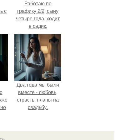
Работаю по
ь с
графику 2/2, сыну
четыре года, ходит
в садик.
Два года мы были
о
вместе - любовь,
уже
страсть, планы на
 но
свадьбу.
сих
тся
язь