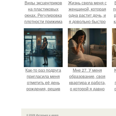
Виды эксцентриков
Жизнь свела меня с
на пластиковых
женщиной, которая
п
окнах. Регулировка
одна растит дочь, и
р
плотности прижима
я довольно быстро
к
привязался к ним
обеим.
Как-то раз подруга
Мне 27. У меня
пригласила меня
образование, своя
отметить её день
квартира и работа,
рождения, решив
о которой я давно
собрать гостей в
мечтала.
небольшом кафе.
о
© 2026 Интерьер и декор