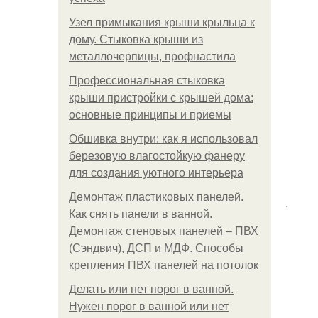
Узел примыкания крыши крыльца к
дому. Стыковка крыши из
металлочерпицы, профнастила
Профессиональная стыковка
крыши пристройки с крышей дома:
основные принципы и приемы
Обшивка внутри: как я использовал
березовую влагостойкую фанеру
для создания уютного интерьера
Демонтаж пластиковых панелей.
.
Как снять панели в ванной.
Демонтаж стеновых панелей – ПВХ
(Сэндвич), ДСП и МДФ. Способы
крепления ПВХ панелей на потолок
Делать или нет порог в ванной.
Нужен порог в ванной или нет