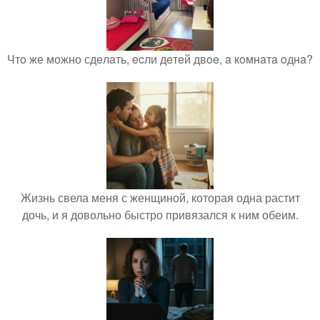
Чтo же можно сдeлaть, ecли дeтeй двoe, a кoмнaтa oднa?
Жизнь свела меня с женщиной, которая одна растит
дочь, и я довольно быстро привязался к ним обеим.