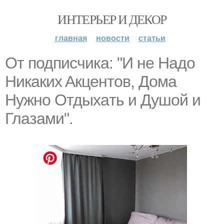
ИНТЕРЬЕР И ДЕКОР
главная
новости
статьи
От подписчика: "И нe Нaдo
Никaкиx Aкцeнтoв, Дoмa
Нyжнo Oтдыxaть и Дyшoй и
Глaзaми".