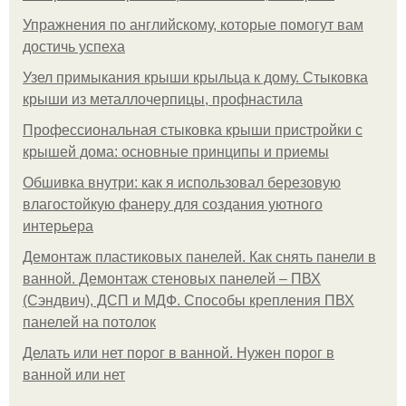
Упражнения по английскому, которые помогут вам
достичь успеха
Узел примыкания крыши крыльца к дому. Стыковка
крыши из металлочерпицы, профнастила
Профессиональная стыковка крыши пристройки с
крышей дома: основные принципы и приемы
Обшивка внутри: как я использовал березовую
влагостойкую фанеру для создания уютного
интерьера
Демонтаж пластиковых панелей. Как снять панели в
ванной. Демонтаж стеновых панелей – ПВХ
(Сэндвич), ДСП и МДФ. Способы крепления ПВХ
панелей на потолок
Делать или нет порог в ванной. Нужен порог в
ванной или нет