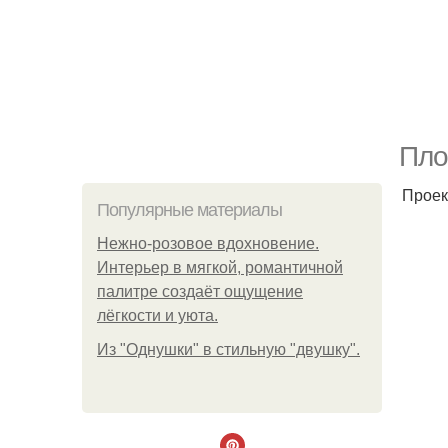
Пло
Проек
Популярные материалы
Нежно-розовое вдохновение.
Интерьер в мягкой, романтичной
палитре создаёт ощущение
лёгкости и уюта.
Из "Однушки" в стильную "двушку".