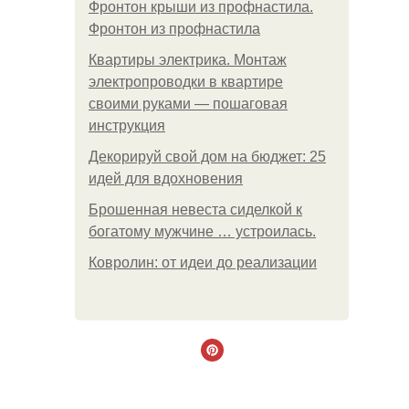
Фронтон крыши из профнастила.
Фронтон из профнастила
Квартиры электрика. Монтаж
электропроводки в квартире
своими руками — пошаговая
инструкция
Декорируй свой дом на бюджет: 25
идей для вдохновения
Брошенная невеста сиделкой к
богатому мужчине … устроилась.
Ковролин: от идеи до реализации