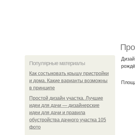
Про
Дизай
Популярные материалы
рождё
Как состыковать крышу пристройки
и дома. Какие варианты возможны
Площа
в принципе
Простой дизайн участка. Лучшие
идеи для дачи — дизайнерские
идеи для дачи и правила
обустройства дачного участка 105
фото