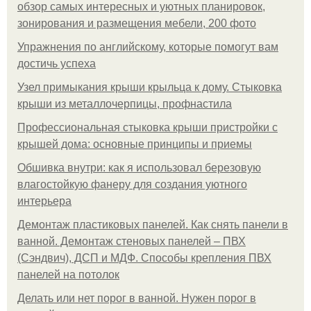
обзор самых интересных и уютных планировок,
зонирования и размещения мебели, 200 фото
Упражнения по английскому, которые помогут вам
достичь успеха
Узел примыкания крыши крыльца к дому. Стыковка
крыши из металлочерпицы, профнастила
Профессиональная стыковка крыши пристройки с
крышей дома: основные принципы и приемы
Обшивка внутри: как я использовал березовую
влагостойкую фанеру для создания уютного
интерьера
Демонтаж пластиковых панелей. Как снять панели в
ванной. Демонтаж стеновых панелей – ПВХ
(Сэндвич), ДСП и МДФ. Способы крепления ПВХ
панелей на потолок
Делать или нет порог в ванной. Нужен порог в