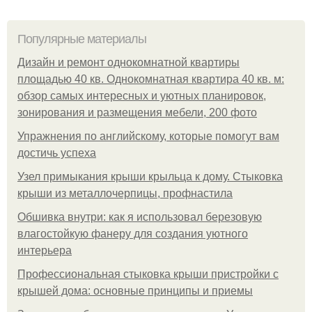
Популярные материалы
Дизайн и ремонт однокомнатной квартиры
площадью 40 кв. Однокомнатная квартира 40 кв. м:
обзор самых интересных и уютных планировок,
зонирования и размещения мебели, 200 фото
Упражнения по английскому, которые помогут вам
достичь успеха
Узел примыкания крыши крыльца к дому. Стыковка
крыши из металлочерпицы, профнастила
Обшивка внутри: как я использовал березовую
влагостойкую фанеру для создания уютного
интерьера
Профессиональная стыковка крыши пристройки с
крышей дома: основные принципы и приемы