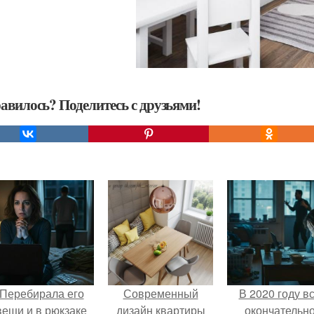
авилось? Поделитесь с друзьями!
Перебирала его
Современный
В 2020 году в
вещи и в рюкзаке
дизайн квартиры
окончательн