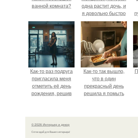
ванной комната?
одна растит дочь, и
я довольно быстро
п
привязался к ним
к
обеим.
Как-то раз подруга
Как-то так вышло,
П
пригласила меня
что в один
отметить её день
прекрасный день
рождения, решив
решила я помыть
собрать гостей в
посуду вручную,
небольшом кафе.
оставив технику в
покое.
© 2026 Интерьер и декор
Сотни идей для Вашего интерьера!