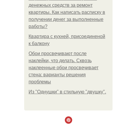
денежных средств за ремонт
квартиры. Как написать расписку в
получении денег за выполненные
работы?
Квартира с кухней, присоединеной
к балкону
Обои просвечивают после
наклейки, что делать. Сквозь
наклеенные обои просвечивает
стена: варианты решения
проблемы
Из "Однушки" в стильную "двушку".