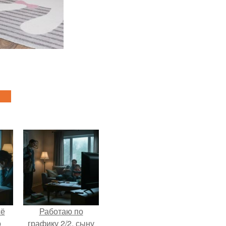
сё
Работаю по
о
графику 2/2, сыну