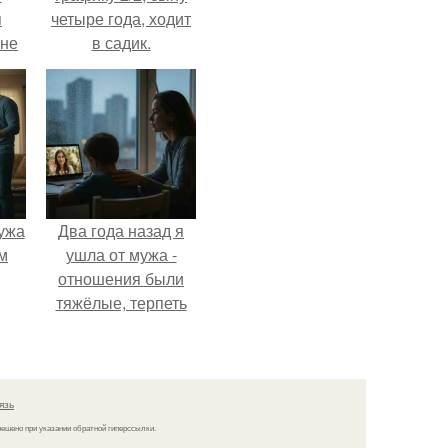
я
четыре года, ходит
 не
в садик.
а.
ужа
Два года назад я
м
ушла от мужа -
отношения были
тяжёлые, терпеть
дальше просто не
могла.
язь
решено при указании обратной гиперссылки.