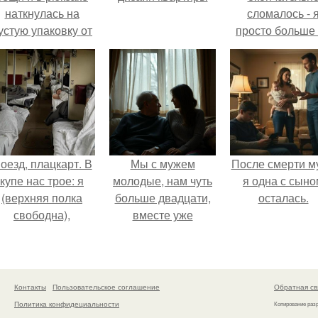
наткнулась на
сломалось - 
устую упаковку от
просто больше
аких-то таблеток.
тянула всё одн
оезд, плацкарт. В
Мы с мужем
После смерти м
купе нас трое: я
молодые, нам чуть
я одна с сыно
(верхняя полка
больше двадцати,
осталась.
свободна),
вместе уже
напротив -
несколько лет, есть
женщина лет
маленький ребёнок
сорока с дочкой
- сыну всего год.
примерно десяти.
Контакты
Пользовательское соглашение
Обратная св
Политика конфидециальности
Копирование раз