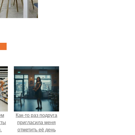
ем
Как-то раз подруга
кты
пригласила меня
.
отметить её день