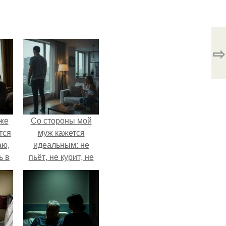
⇨
Уже
Со стороны мой
тся
муж кажется
аю,
идеальным: не
ь в
пьёт, не курит, не
.
даёт поводов для
ревности, с
ребёнком
справляется
отлично, да и