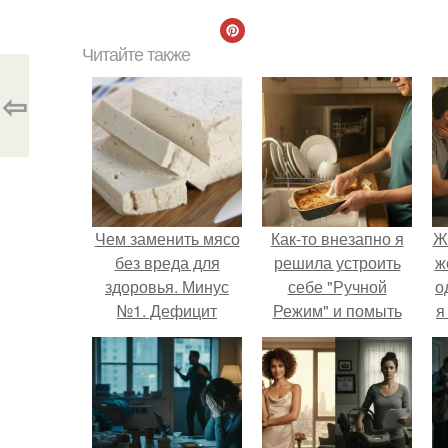
Читайте также
⇦
Чем заменить мясо
Как-то внезапно я
Ж
без вреда для
решила устроить
ж
здоровья. Минус
себе "Ручной
о
№1. Дефицит
Режим" и помыть
я
белков и других
посуду без помощи
питательных
техники.
веществ