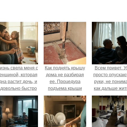
изнь свела меня с
Как поднять крышу
Всем привет. 
енщиной, которая
дома не разбирая
просто опускаю
дна растит дочь, и
ее. Процедура
руки, не поним
 довольно быстро
подъема крыши
как дальше жит
привязался к ним
этой ситуации
обеим.