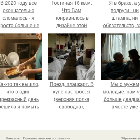
В 2020 году всё
Гостиная 16 кв.м.
Я в браке, а 
окончательно
Что Вам
подруги - ни
сломалось - я
понравилось в
штампа, ни
просто больше не
дизайне этой
обязательств, з
тянула всё одна.
гостиной?
ключи от ново
квартиры, кото
ей подарил
обеспеченны
мужчина.
Как-то так вышло,
Поезд, плацкарт. В
Мы с мужем
что в один
купе нас трое: я
молодые, нам ч
прекрасный день
(верхняя полка
больше двадца
решила я помыть
свободна),
вместе уже
посуду вручную,
напротив -
несколько лет, е
ставив технику в
женщина лет
маленький ребё
покое.
сорока с дочкой
- сыну всего го
примерно десяти.
Контакты
Пользовательское соглашение
Обратная св