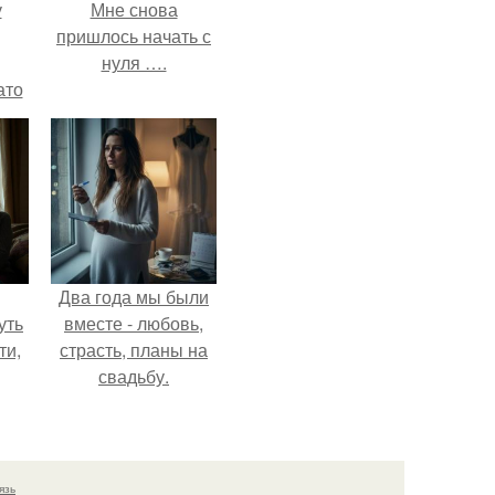
у
Мне снова
пришлось начать с
нуля ….
ато
й
рую
й
Два года мы были
уть
вместе - любовь,
ти,
страсть, планы на
свадьбу.
сть
нок
д.
язь