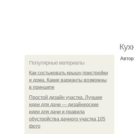
Кух
Автор
Популярные материалы
Как состыковать крышу пристройки
и дома. Какие варианты возможны
в принципе
Простой дизайн участка. Лучшие
идеи для дачи — дизайнерские
идеи для дачи и правила
обустройства дачного участка 105
фото