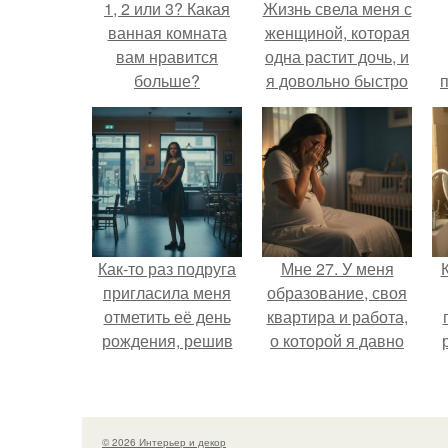
1, 2 или 3? Какая
Жизнь свела меня с
ванная комната
женщиной, которая
вам нравится
одна растит дочь, и
больше?
я довольно быстро
привязался к ним
обеим.
Как-то раз подруга
Мне 27. У меня
пригласила меня
образование, своя
отметить её день
квартира и работа,
рождения, решив
о которой я давно
собрать гостей в
мечтала.
небольшом кафе.
о
© 2026 Интерьер и декор