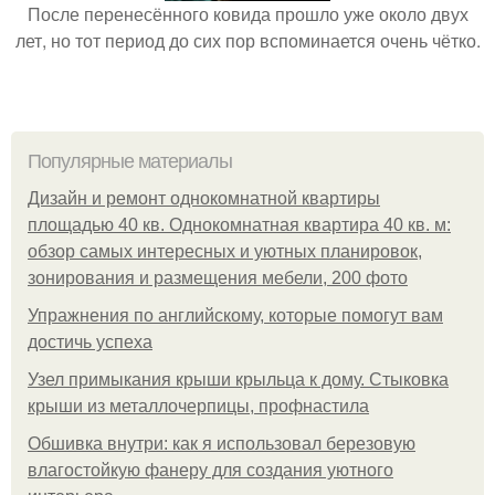
После перенесённого ковида прошло уже около двух
лет, но тот период до сих пор вспоминается очень чётко.
Популярные материалы
Дизайн и ремонт однокомнатной квартиры
площадью 40 кв. Однокомнатная квартира 40 кв. м:
обзор самых интересных и уютных планировок,
зонирования и размещения мебели, 200 фото
Упражнения по английскому, которые помогут вам
достичь успеха
Узел примыкания крыши крыльца к дому. Стыковка
крыши из металлочерпицы, профнастила
Обшивка внутри: как я использовал березовую
влагостойкую фанеру для создания уютного