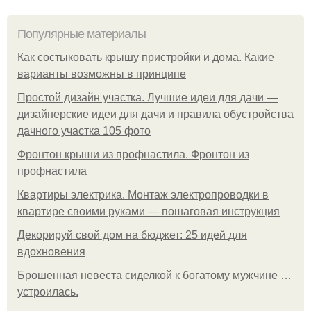
Популярные материалы
Как состыковать крышу пристройки и дома. Какие
варианты возможны в принципе
Простой дизайн участка. Лучшие идеи для дачи —
дизайнерские идеи для дачи и правила обустройства
дачного участка 105 фото
Фронтон крыши из профнастила. Фронтон из
профнастила
Квартиры электрика. Монтаж электропроводки в
квартире своими руками — пошаговая инструкция
Декорируй свой дом на бюджет: 25 идей для
вдохновения
Брошенная невеста сиделкой к богатому мужчине …
устроилась.