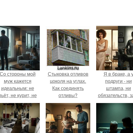
Со стороны мой
Стыковка отливов
Я в браке, а 
муж кажется
цоколя на углах.
подруги - ни
идеальным: не
Как соединять
штампа, ни
пьёт, не курит, не
отливы?
обязательств, з
даёт поводов для
ключи от ново
ревности, с
квартиры, кото
ребёнком
ей подарил
справляется
обеспеченны
отлично, да и
мужчина.