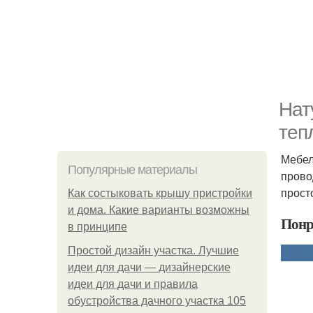
Нат
теп
Мебел
Популярные материалы
прово
прост
Как состыковать крышу пристройки
и дома. Какие варианты возможны
Понр
в принципе
Простой дизайн участка. Лучшие
идеи для дачи — дизайнерские
идеи для дачи и правила
обустройства дачного участка 105