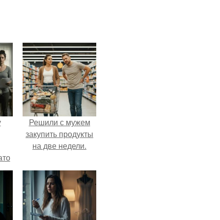
у
Решили с мужем
закупить продукты
на две недели.
ато
й
рую
й