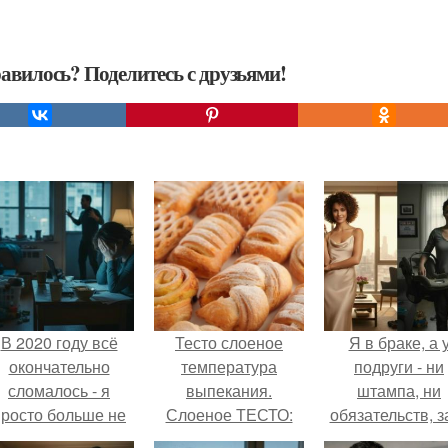
авилось? Поделитесь с друзьями!
В 2020 году всё
Тесто слоеное
Я в браке, а 
окончательно
температура
подруги - ни
сломалось - я
выпекания.
штампа, ни
просто больше не
Слоеное ТЕСТО:
обязательств, з
тянула всё одна.
ТОП-10 секретов
ключи от ново