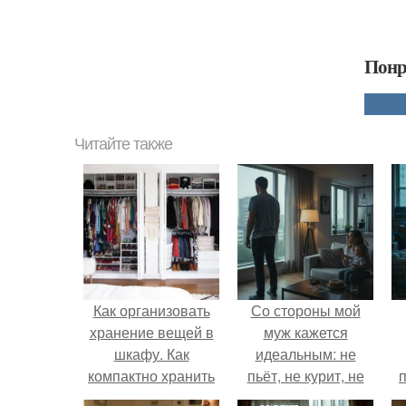
Понр
Читайте также
Как организовать
Со стороны мой
хранение вещей в
муж кажется
шкафу. Как
идеальным: не
компактно хранить
пьёт, не курит, не
одежду в шкафу
даёт поводов для