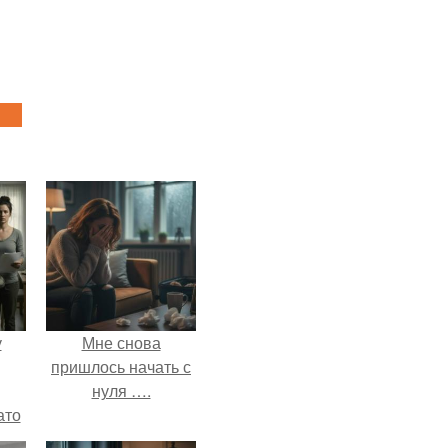
у
Мне снова
пришлось начать с
нуля ….
ато
й