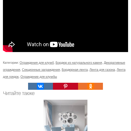
Категории:
Ограждения для клумб
,
Бордюр из натурального камня
,
Декоративные
ограждения
,
Секционные заграждения
,
Бордюрная лента
,
Лента для газона
,
Лента
для грядок
,
Ограждение для клумбы
Читайте также