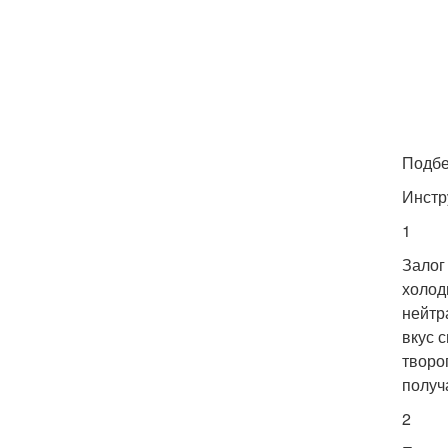
Подбе
Инстр
1
Залог
холод
нейтр
вкус 
творо
получ
2