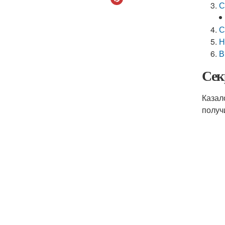
С
С
Н
В
Сек
Казал
получ