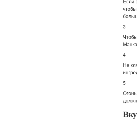
Если 
чтобы
больш
3
Чтобы
Манка
4
Не кл
ингре
5
Огонь
должн
Вку