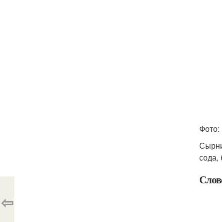
Фото:
Сырни
сода,
Слов
⇦