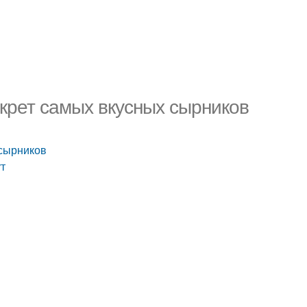
екрет самых вкусных сырников
 сырников
т