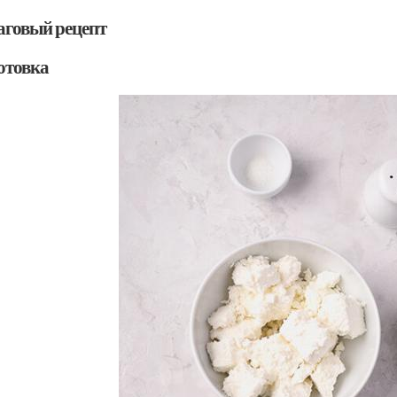
говый рецепт
отовка