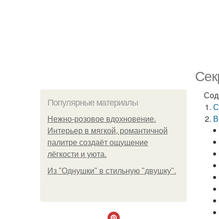
Сек
Сод
Популярные материалы
С
В
Нежно-розовое вдохновение.
Интерьер в мягкой, романтичной
палитре создаёт ощущение
лёгкости и уюта.
Из "Однушки" в стильную "двушку".