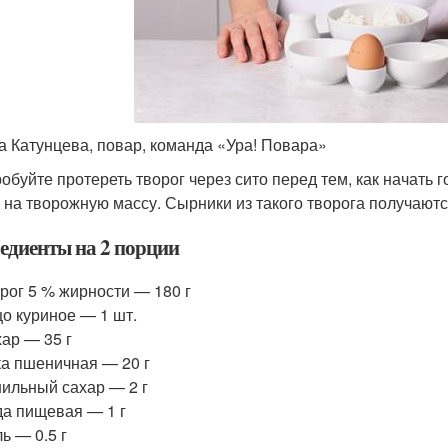
а Катунцева, повар, команда «Ура! Повара»
обуйте протереть творог через сито перед тем, как начать 
 на творожную массу. Сырники из такого творога получают
едиенты на 2 порции
рог 5 % жирности — 180 г
о куриное — 1 шт.
ар — 35 г
а пшеничная — 20 г
ильный сахар — 2 г
а пищевая — 1 г
ь — 0.5 г