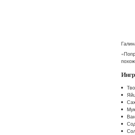
Галин
«Попр
похож
Ингр
Тво
Яйц
Сах
Мук
Ван
Сод
Сол