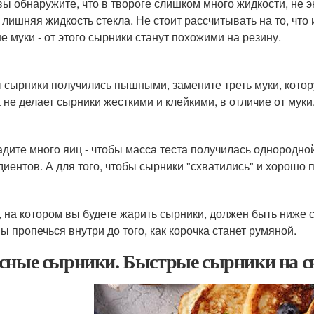
вы обнаружите, что в твороге слишком много жидкости, не э
 лишняя жидкость стекла. Не стоит рассчитывать на то, что
е муки - от этого сырники станут похожими на резину.
 сырники получились пышными, замените треть муки, котор
 не делает сырники жесткими и клейкими, в отличие от муки
адите много яиц - чтобы масса теста получилась однородно
диентов. А для того, чтобы сырники "схватились" и хорошо
, на котором вы будете жарить сырники, должен быть ниже с
ы пропечься внутри до того, как корочка станет румяной.
сные сырники. Быстрые сырники на ск