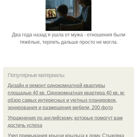
Два года назад я ушла от мужа - отношения были
тяжёлые, терпеть дальше просто не могла.
Популярные материалы
Дизайн и ремонт однокомнатной квартиры
площадью 40 кв. Однокомнатная квартира 40 кв. м:
обзор самых интересных и уютных планировок,
зонирования и размещения мебели, 200 фото
Упражнения по английскому, которые помогут вам
достичь успеха
Узел примыкания крыши крыльца к дому. Стыковка