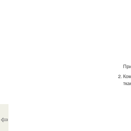
При
Ком
тка
⇦