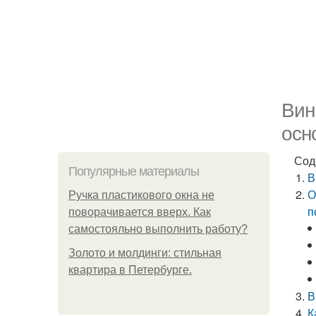
Вин
осн
Сод
Популярные материалы
В
О
Ручка пластикового окна не
п
поворачивается вверх. Как
самостояльно выполнить работу?
Золото и молдинги: стильная
квартира в Петербурге.
В
К