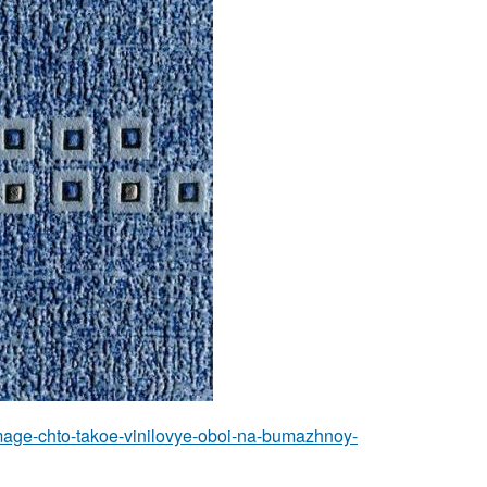
-bumage-chto-takoe-vinilovye-oboi-na-bumazhnoy-