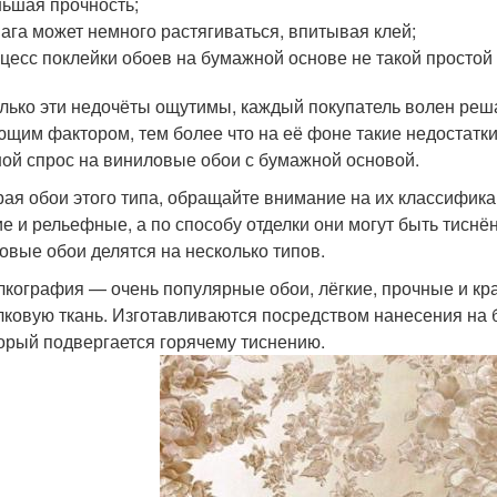
ьшая прочность;
ага может немного растягиваться, впитывая клей;
цесс поклейки обоев на бумажной основе не такой простой
лько эти недочёты ощутимы, каждый покупатель волен реша
щим фактором, тем более что на её фоне такие недостатки 
ой спрос на виниловые обои с бумажной основой.
ая обои этого типа, обращайте внимание на их классифика
ие и рельефные, а по способу отделки они могут быть тис
овые обои делятся на несколько типов.
кография — очень популярные обои, лёгкие, прочные и кр
ковую ткань. Изготавливаются посредством нанесения на
орый подвергается горячему тиснению.