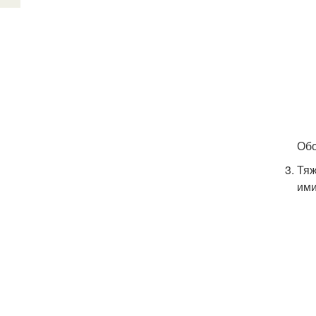
Обо
Тяж
ими