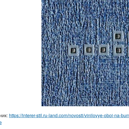
ник:
https://interer-stil.ru-land.com/novosti/vinilovye-oboi-na
e