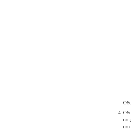
Обо
Обо
воз
пок