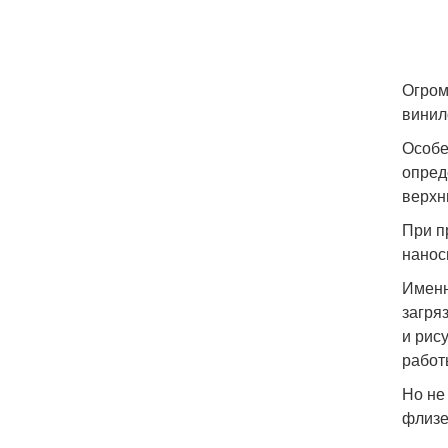
Огром
винил
Особе
опред
верхн
При п
нанос
Именн
загря
и рис
работ
Но не
флизе