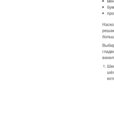
мен
бум
про
Наско
решаю
больш
Выбир
гладк
винил
Шел
шёл
кот