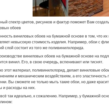
ный спектр цветов, рисунков и фактур поможет Вам созда
овых обоев
нность виниловых обоев на бумажной основе в том, что их 
еляет невысокую стоимость изделия. Например, обои с флиз
ий слой состоит из того же поливинилхлорида.
роизводстве виниловых обоев на бумажной основе на подл
ится винил. Его, в свою очередь, вспенивают или тиснят.
о этот материал, поливинилхлорид, делает виниловые обои
знениям и механическим воздействиям, а его эластичность
унки. Вы сможете не только мыть такие обои, но даже краси
ы и расходы на них.
 всё так идеально, к сожалению. Например, у бумажной осн
лином: