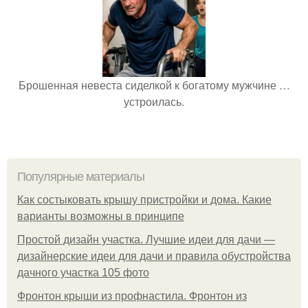
Брошенная невеста сиделкой к богатому мужчине …
устроилась.
Популярные материалы
Как состыковать крышу пристройки и дома. Какие
варианты возможны в принципе
Простой дизайн участка. Лучшие идеи для дачи —
дизайнерские идеи для дачи и правила обустройства
дачного участка 105 фото
Фронтон крыши из профнастила. Фронтон из