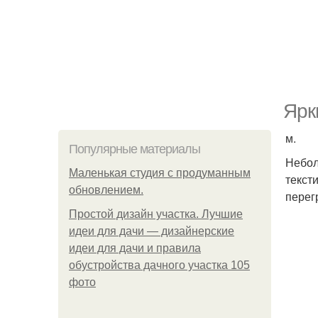
Ярк
м.
Популярные материалы
Небол
Маленькая студия с продуманным
текст
обновлением.
перег
Простой дизайн участка. Лучшие
идеи для дачи — дизайнерские
идеи для дачи и правила
обустройства дачного участка 105
фото