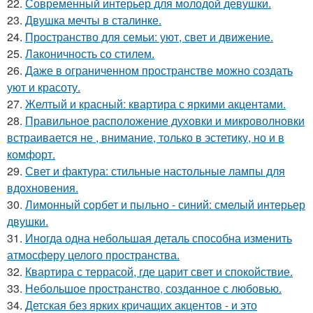
22.
Современный интерьер для молодой девушки.
23.
Двушка мечты в сталинке.
24.
Пространство для семьи: уют, свет и движение.
25.
Лаконичность со стилем.
26.
Даже в ограниченном пространстве можно создать
уют и красоту.
27.
Желтый и красный: квартира с яркими акцентами.
28.
Правильное расположение духовки и микроволновки
встраивается не , внимание, только в эстетику, но и в
комфорт.
29.
Свет и фактура: стильные настольные лампы для
вдохновения.
30.
Лимонный сорбет и пыльно - синий: смелый интерьер
двушки.
31.
Иногда одна небольшая деталь способна изменить
атмосферу целого пространства.
32.
Квартира с террасой, где царит свет и спокойствие.
33.
Небольшое пространство, созданное с любовью.
34.
Детская без ярких кричащих акцентов - и это