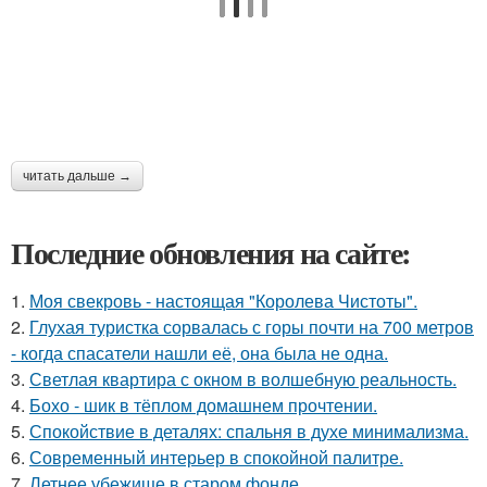
читать дальше →
Последние обновления на сайте:
1.
Моя свекровь - настоящая "Королева Чистоты".
2.
Глухая туристка сорвалась с горы почти на 700 метров
- когда спасатели нашли её, она была не одна.
3.
Светлая квартира с окном в волшебную реальность.
4.
Бохо - шик в тёплом домашнем прочтении.
5.
Спокойствие в деталях: спальня в духе минимализма.
6.
Современный интерьер в спокойной палитре.
7.
Летнее убежище в старом фонде.