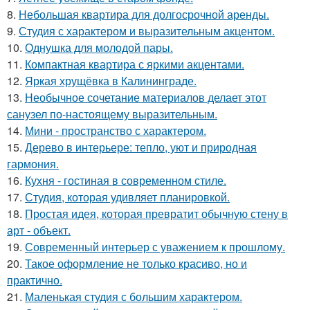
8.
Небольшая квартира для долгосрочной аренды.
9.
Студия с характером и выразительным акцентом.
10.
Однушка для молодой пары.
11.
Компактная квартира с яркими акцентами.
12.
Яркая хрущёвка в Калининграде.
13.
Необычное сочетание материалов делает этот
санузел по-настоящему выразительным.
14.
Мини - пространство с характером.
15.
Дерево в интерьере: тепло, уют и природная
гармония.
16.
Кухня - гостиная в современном стиле.
17.
Студия, которая удивляет планировкой.
18.
Простая идея, которая превратит обычную стену в
арт - объект.
19.
Современный интерьер с уважением к прошлому.
20.
Такое оформление не только красиво, но и
практично.
21.
Маленькая студия с большим характером.