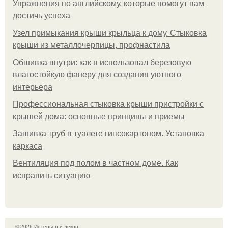
Упражнения по английскому, которые помогут вам
достичь успеха
Узел примыкания крыши крыльца к дому. Стыковка
крыши из металлочерпицы, профнастила
Обшивка внутри: как я использовал березовую
влагостойкую фанеру для создания уютного
интерьера
Профессиональная стыковка крыши пристройки с
крышей дома: основные принципы и приемы
Зашивка труб в туалете гипсокартоном. Установка
каркаса
Вентиляция под полом в частном доме. Как
исправить ситуацию
© 2026 Интерьер и декор