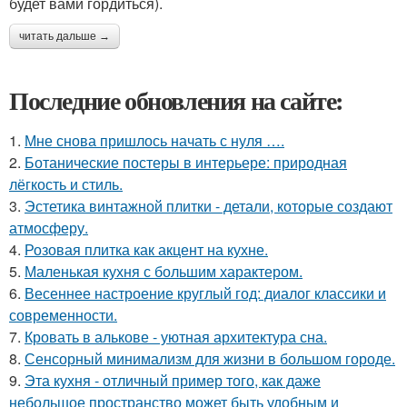
будет вами гордиться).
читать дальше →
Последние обновления на сайте:
1.
Мне снова пришлось начать с нуля ….
2.
Ботанические постеры в интерьере: природная
лёгкость и стиль.
3.
Эстетика винтажной плитки - детали, которые создают
атмосферу.
4.
Розовая плитка как акцент на кухне.
5.
Маленькая кухня с большим характером.
6.
Весеннее настроение круглый год: диалог классики и
современности.
7.
Кровать в алькове - уютная архитектура сна.
8.
Сенсорный минимализм для жизни в большом городе.
9.
Эта кухня - отличный пример того, как даже
небольшое пространство может быть удобным и