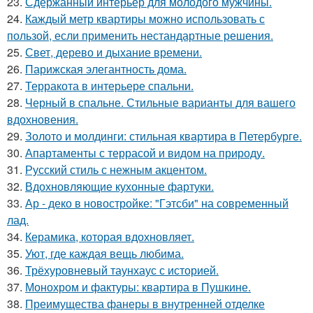
23.
Сдержанный интерьер для молодого мужчины.
24.
Каждый метр квартиры можно использовать с
пользой, если применить нестандартные решения.
25.
Свет, дерево и дыхание времени.
26.
Парижская элегантность дома.
27.
Терракота в интерьере спальни.
28.
Черный в спальне. Стильные варианты для вашего
вдохновения.
29.
Золото и молдинги: стильная квартира в Петербурге.
30.
Апартаменты с террасой и видом на природу.
31.
Русский стиль с нежным акцентом.
32.
Вдохновляющие кухонные фартуки.
33.
Ар - деко в новостройке: "Гэтсби" на современный
лад.
34.
Керамика, которая вдохновляет.
35.
Уют, где каждая вещь любима.
36.
Трёхуровневый таунхаус с историей.
37.
Монохром и фактуры: квартира в Пушкине.
38.
Преимущества фанеры в внутренней отделке