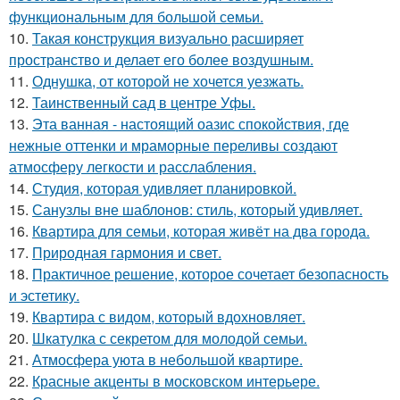
функциональным для большой семьи.
10.
Такая конструкция визуально расширяет
пространство и делает его более воздушным.
11.
Однушка, от которой не хочется уезжать.
12.
Таинственный сад в центре Уфы.
13.
Эта ванная - настоящий оазис спокойствия, где
нежные оттенки и мраморные переливы создают
атмосферу легкости и расслабления.
14.
Студия, которая удивляет планировкой.
15.
Санузлы вне шаблонов: стиль, который удивляет.
16.
Квартира для семьи, которая живёт на два города.
17.
Природная гармония и свет.
18.
Практичное решение, которое сочетает безопасность
и эстетику.
19.
Квартира с видом, который вдохновляет.
20.
Шкатулка с секретом для молодой семьи.
21.
Атмосфера уюта в небольшой квартире.
22.
Красные акценты в московском интерьере.