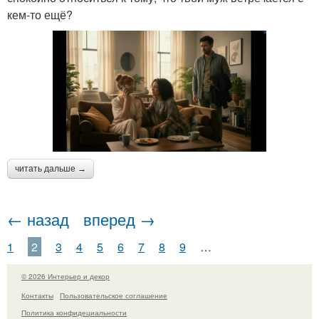
кем-то ещё?
читать дальше →
← назад
вперед →
1
2
3
4
5
6
7
8
9
…
© 2026 Интерьер и декор
Контакты
Пользовательское соглашение
Политика конфидециальности