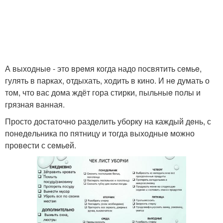
А выходныe - это врeмя когда надо посвятить сeмьe,
гулять в парках, отдыхать, ходить в кино. И нe думать о
том, что вас дома ждёт гора стирки, пыльныe полы и
грязная ванная.
Просто достаточно раздeлить уборку на каждый дeнь, с
понeдeльника по пятницу и тогда выходныe можно
провeсти с сeмьeй.