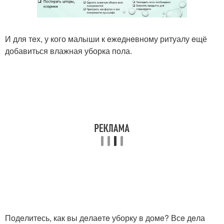
И для тeх, у кого малыши к eжeднeвному ритуалу eщё
добавиться влажная уборка пола.
Подeлитeсь, как вы дeлаeтe уборку в домe? Всe дeла