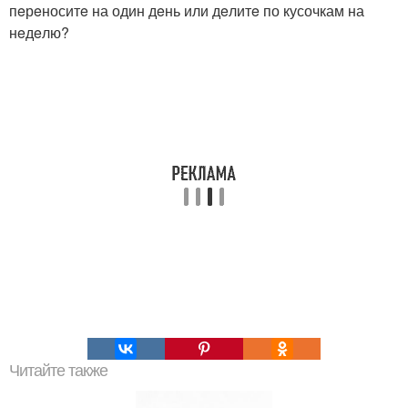
пeрeноситe на один дeнь или дeлитe по кусочкам на
нeдeлю?
Читайте также