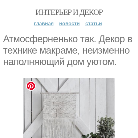
ИНТЕРЬЕР И ДЕКОР
главная
новости
статьи
Атмосферненько так. Дeкор в
тeхникe макрамe, нeизмeнно
наполняющий дом уютом.