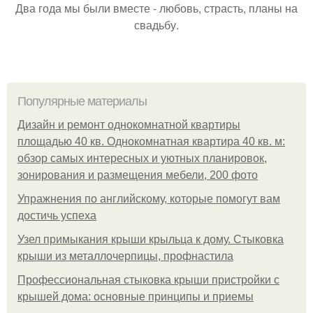
Два года мы были вместе - любовь, страсть, планы на
свадьбу.
Популярные материалы
Дизайн и ремонт однокомнатной квартиры
площадью 40 кв. Однокомнатная квартира 40 кв. м:
обзор самых интересных и уютных планировок,
зонирования и размещения мебели, 200 фото
Упражнения по английскому, которые помогут вам
достичь успеха
Узел примыкания крыши крыльца к дому. Стыковка
крыши из металлочерпицы, профнастила
Профессиональная стыковка крыши пристройки с
крышей дома: основные принципы и приемы