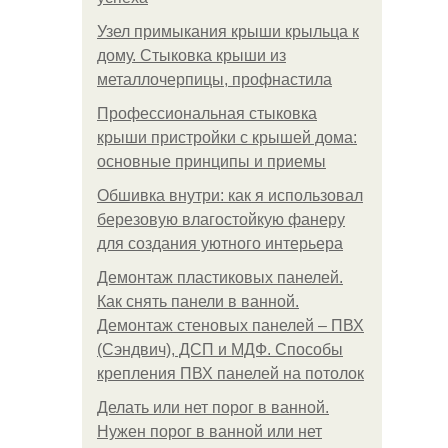
Узел примыкания крыши крыльца к
дому. Стыковка крыши из
металлочерпицы, профнастила
Профессиональная стыковка
крыши пристройки с крышей дома:
основные принципы и приемы
Обшивка внутри: как я использовал
березовую влагостойкую фанеру
для создания уютного интерьера
Демонтаж пластиковых панелей.
Как снять панели в ванной.
Демонтаж стеновых панелей – ПВХ
(Сэндвич), ДСП и МДФ. Способы
крепления ПВХ панелей на потолок
Делать или нет порог в ванной.
Нужен порог в ванной или нет