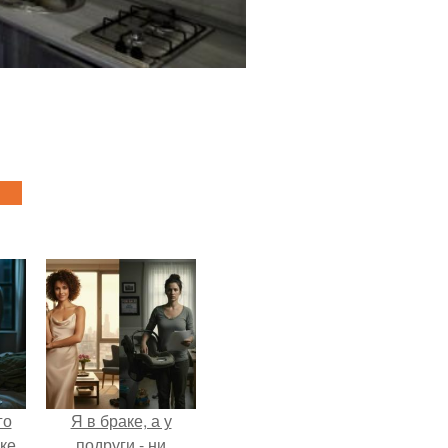
го
Я в браке, а у
ке
подруги - ни