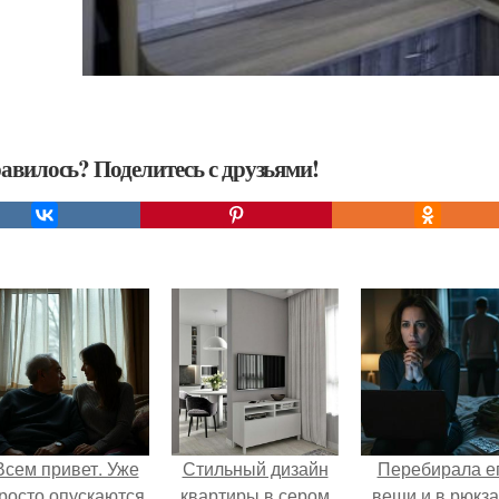
авилось? Поделитесь с друзьями!
Всем привет. Уже
Стильный дизайн
Перебирала е
росто опускаются
квартиры в сером
вещи и в рюкза