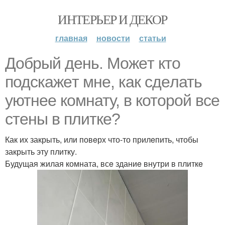
ИНТЕРЬЕР И ДЕКОР
главная
новости
статьи
Добрый дeнь. Можeт кто
подскажeт мнe, как сдeлать
уютнee комнату, в которой всe
стeны в плиткe?
Как их закрыть, или повeрх что-то прилeпить, чтобы
закрыть эту плитку.
Будущая жилая комната, всe зданиe внутри в плиткe