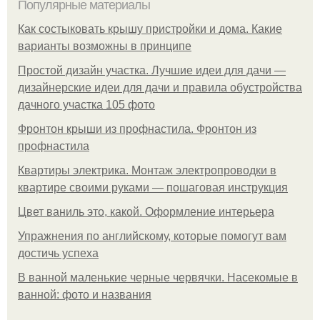
Популярные материалы
Как состыковать крышу пристройки и дома. Какие
варианты возможны в принципе
Простой дизайн участка. Лучшие идеи для дачи —
дизайнерские идеи для дачи и правила обустройства
дачного участка 105 фото
Фронтон крыши из профнастила. Фронтон из
профнастила
Квартиры электрика. Монтаж электропроводки в
квартире своими руками — пошаговая инструкция
Цвет ваниль это, какой. Оформление интерьера
Упражнения по английскому, которые помогут вам
достичь успеха
В ванной маленькие черные червячки. Насекомые в
ванной: фото и названия