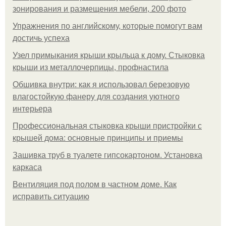
зонирования и размещения мебели, 200 фото
Упражнения по английскому, которые помогут вам
достичь успеха
Узел примыкания крыши крыльца к дому. Стыковка
крыши из металлочерпицы, профнастила
Обшивка внутри: как я использовал березовую
влагостойкую фанеру для создания уютного
интерьера
Профессиональная стыковка крыши пристройки с
крышей дома: основные принципы и приемы
Зашивка труб в туалете гипсокартоном. Установка
каркаса
Вентиляция под полом в частном доме. Как
исправить ситуацию